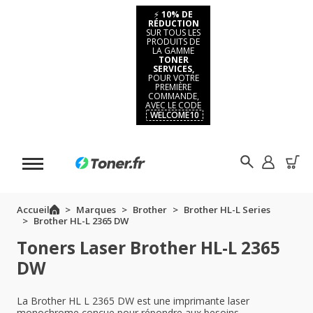
⚡
10% DE
RÉDUCTION
SUR TOUS LES
PRODUITS DE
LA GAMME
TONER
SERVICES,
POUR VOTRE
PREMIÈRE
COMMANDE,
AVEC LE CODE
WELCOME10
Accueil
Marques
Brother
Brother HL-L Series
Brother HL-L 2365 DW
Toners Laser Brother HL-L 2365
DW
La Brother HL L 2365 DW est une imprimante laser
monochrome conçue pour répondre aux besoins