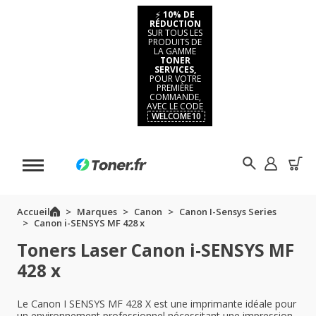
⚡
10% DE
RÉDUCTION
SUR TOUS LES
PRODUITS DE
LA GAMME
TONER
SERVICES,
POUR VOTRE
PREMIÈRE
COMMANDE,
AVEC LE CODE
WELCOME10
Accueil
Marques
Canon
Canon I-Sensys Series
Canon i-SENSYS MF 428 x
Toners Laser Canon i-SENSYS MF
428 x
Le Canon I SENSYS MF 428 X est une imprimante idéale pour
un environnement professionnel nécessitant une impression