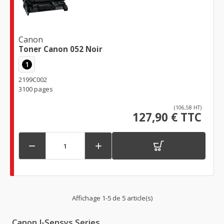
Canon
Toner Canon 052 Noir
1
2199C002
3100 pages
(106,58 HT)
127,90 € TTC


Affichage 1-5 de 5 article(s)
Canon I-Sensys Series