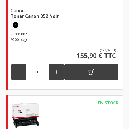
Canon
Toner Canon 052 Noir
1
2200C002
9200 pages
(129,92 HT)
155,90 € TTC


EN STOCK