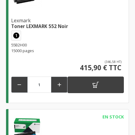
Lexmark
Toner LEXMARK 552 Noir
1
55B2H00
15000 pages
(346,58 HT)
415,90 € TTC


EN STOCK