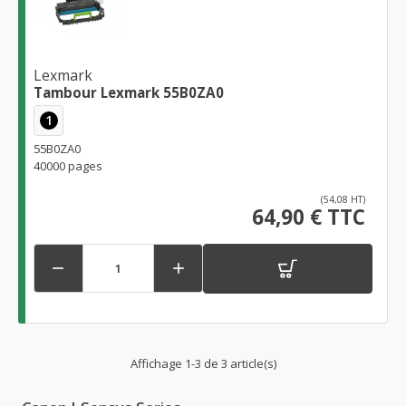
Lexmark
Tambour Lexmark 55B0ZA0
1
55B0ZA0
40000 pages
(54,08 HT)
64,90 € TTC


Affichage 1-3 de 3 article(s)