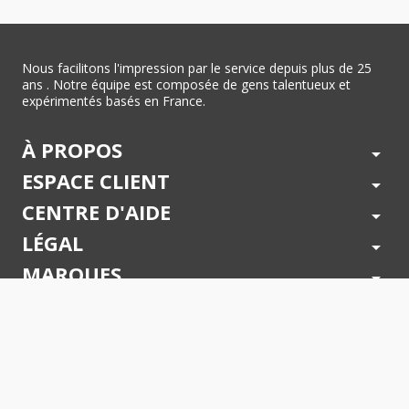
Nous facilitons l'impression par le service depuis plus de 25
ans . Notre équipe est composée de gens talentueux et
expérimentés basés en France.
À PROPOS
arrow_drop_down
ESPACE CLIENT
arrow_drop_down
CENTRE D'AIDE
arrow_drop_down
LÉGAL
arrow_drop_down
MARQUES
arrow_drop_down
PAIEMENTS SÉCURISÉS
arrow_drop_down
SUIVEZ NOUS !
arrow_drop_down