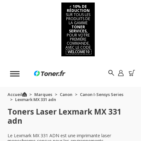
⚡
10% DE
RÉDUCTION
SUR TOUS LES
PRODUITS DE
LA GAMME
TONER
SERVICES,
POUR VOTRE
PREMIÈRE
COMMANDE,
AVEC LE CODE
WELCOME10
Accueil
Marques
Canon
Canon I-Sensys Series
Lexmark MX 331 adn
Toners Laser Lexmark MX 331
adn
Le Lexmark MX 331 ADN est une imprimante laser
monochrome conçue pour les environnements