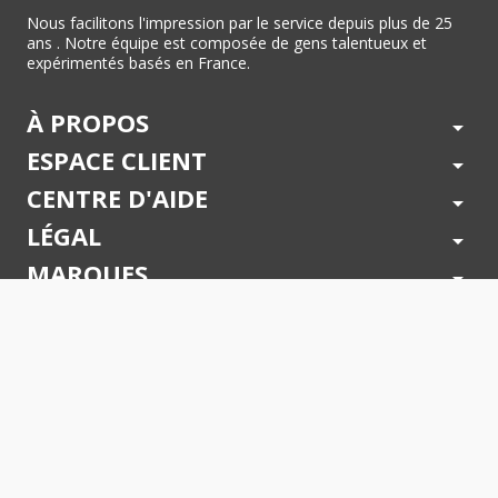
Nous facilitons l'impression par le service depuis plus de 25
ans . Notre équipe est composée de gens talentueux et
expérimentés basés en France.
À PROPOS
arrow_drop_down
ESPACE CLIENT
arrow_drop_down
CENTRE D'AIDE
arrow_drop_down
LÉGAL
arrow_drop_down
MARQUES
arrow_drop_down
PAIEMENTS SÉCURISÉS
arrow_drop_down
SUIVEZ NOUS !
arrow_drop_down
© 2026 - Toner Services