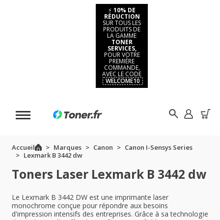
⚡
10% DE
RÉDUCTION
SUR TOUS LES
PRODUITS DE
LA GAMME
TONER
SERVICES,
POUR VOTRE
PREMIÈRE
COMMANDE,
AVEC LE CODE
WELCOME10
Accueil
Marques
Canon
Canon I-Sensys Series
Lexmark B 3442 dw
Toners Laser Lexmark B 3442 dw
Le Lexmark B 3442 DW est une imprimante laser
monochrome conçue pour répondre aux besoins
d'impression intensifs des entreprises. Grâce à sa technologie