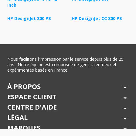
Inch
HP DesignJet 800 PS
HP DesignJet CC 800 PS
Nous facilitons l'impression par le service depuis plus de 25
ans . Notre équipe est composée de gens talentueux et
expérimentés basés en France.
À PROPOS
arrow_drop_down
ESPACE CLIENT
arrow_drop_down
CENTRE D'AIDE
arrow_drop_down
LÉGAL
arrow_drop_down
MARQUES
arrow_drop_down