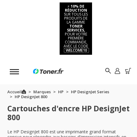
⚡
10% DE
RÉDUCTION
SUR TOUS LES
PRODUITS DE
LA GAMME
TONER
SERVICES,
POUR VOTRE
PREMIÈRE
COMMANDE,
AVEC LE CODE
WELCOME10
Accueil
Marques
HP
HP DesignJet Series
HP DesignJet 800
Cartouches d'encre HP DesignJet
800
Le HP DesignJet 800 est une imprimante grand format
conçue pour répondre aux besoins d'impression intensifs en