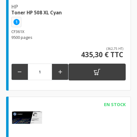
HP
Toner HP 508 XL Cyan
1
CF361X
9500 pages
(362,75 HT)
435,30 € TTC


EN STOCK