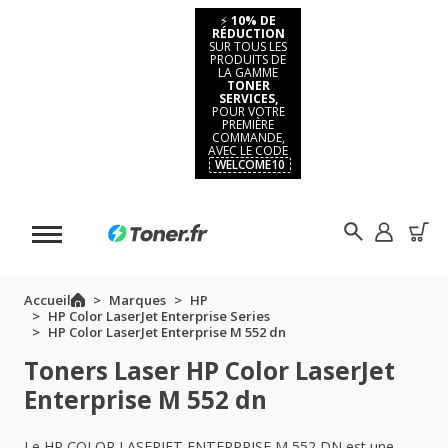
⚡
10% DE
RÉDUCTION
SUR TOUS LES
PRODUITS DE
LA GAMME
TONER
SERVICES,
POUR VOTRE
PREMIÈRE
COMMANDE,
AVEC LE CODE
WELCOME10
Accueil
Marques
HP
HP Color LaserJet Enterprise Series
HP Color LaserJet Enterprise M 552 dn
Toners Laser HP Color LaserJet
Enterprise M 552 dn
Le HP COLOR LASERJET ENTERPRISE M 552 DN est une