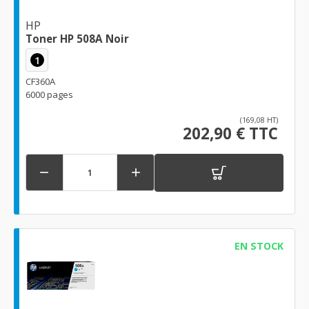
HP
Toner HP 508A Noir
1
CF360A
6000 pages
(169,08 HT)
202,90 € TTC


EN STOCK