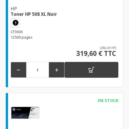
HP
Toner HP 508 XL Noir
1
CF360X
12500 pages
(266,33 HT)
319,60 € TTC


EN STOCK