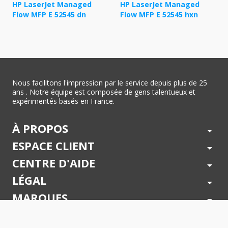
HP LaserJet Managed
HP LaserJet Managed
Flow MFP E 52545 dn
Flow MFP E 52545 hxn
Nous facilitons l'impression par le service depuis plus de 25
ans . Notre équipe est composée de gens talentueux et
expérimentés basés en France.
À PROPOS
arrow_drop_down
ESPACE CLIENT
arrow_drop_down
CENTRE D'AIDE
arrow_drop_down
LÉGAL
arrow_drop_down
MARQUES
arrow_drop_down
PAIEMENTS SÉCURISÉS
arrow_drop_down