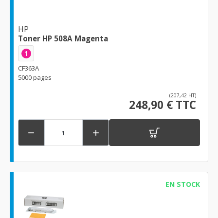
HP
Toner HP 508A Magenta
1
CF363A
5000 pages
(207,42 HT)
248,90 € TTC


EN STOCK