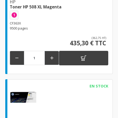
HP
Toner HP 508 XL Magenta
1
CF363X
9500 pages
(362,75 HT)
435,30 € TTC


EN STOCK