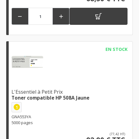


EN STOCK
L'Essentiel à Petit Prix
Toner compatible HP 508A Jaune
1
GNA553YA
5000 pages
(77,42 HT)