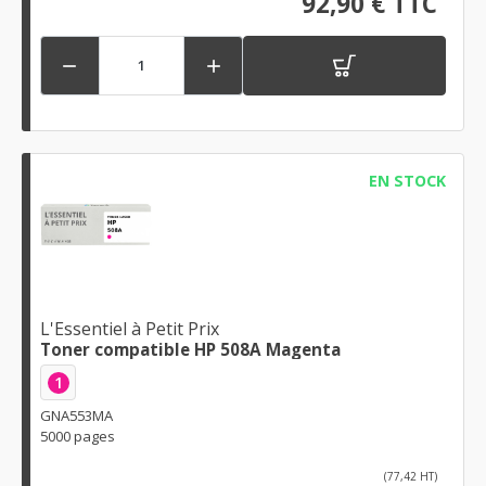
92,90 € TTC


EN STOCK
L'Essentiel à Petit Prix
Toner compatible HP 508A Magenta
1
GNA553MA
5000 pages
(77,42 HT)