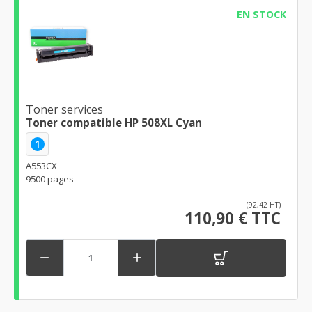
EN STOCK
Toner services
Toner compatible HP 508XL Cyan
1
A553CX
9500 pages
(92,42 HT)
110,90 € TTC

