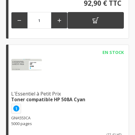
92,90 € TTC


EN STOCK
L'Essentiel à Petit Prix
Toner compatible HP 508A Cyan
1
GNA553CA
5000 pages
(77,42 HT)