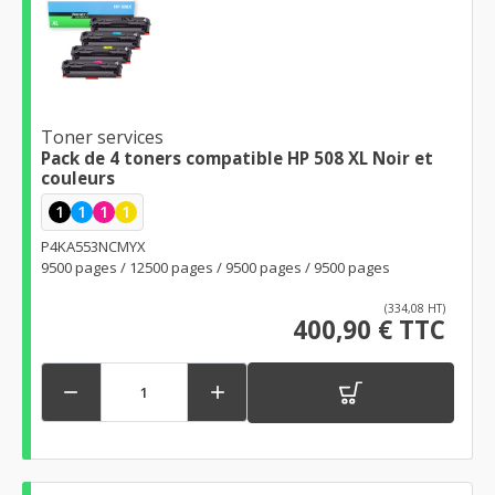
Toner services
Pack de 4 toners compatible HP 508 XL Noir et
couleurs
1
1
1
1
P4KA553NCMYX
9500 pages / 12500 pages / 9500 pages / 9500 pages
(334,08 HT)
400,90 € TTC

