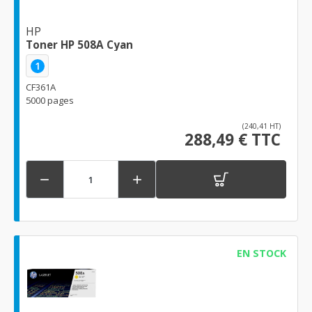
HP
Toner HP 508A Cyan
1
CF361A
5000 pages
(240,41 HT)
288,49 € TTC


EN STOCK