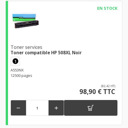
EN STOCK
Toner services
Toner compatible HP 508XL Noir
1
A553NX
12500 pages
(82,42 HT)
98,90 € TTC

