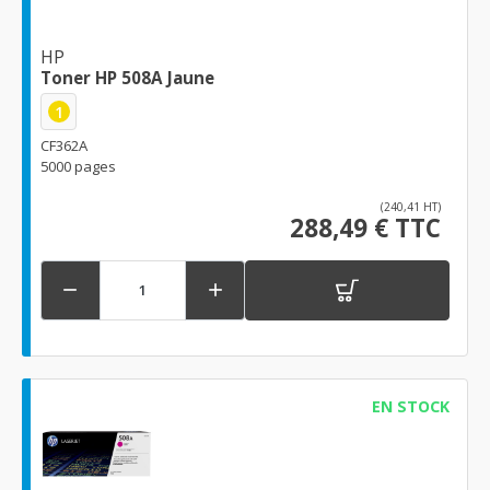
HP
Toner HP 508A Jaune
1
CF362A
5000 pages
(240,41 HT)
288,49 € TTC


EN STOCK