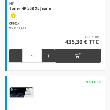
HP
Toner HP 508 XL Jaune
1
CF362X
9500 pages
(362,75 HT)
435,30 € TTC


EN STOCK