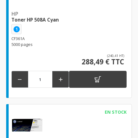
HP
Toner HP 508A Cyan
1
CF361A
5000 pages
(240,41 HT)
288,49 € TTC


EN STOCK