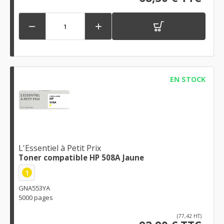


EN STOCK
L'Essentiel à Petit Prix
Toner compatible HP 508A Jaune
1
GNA553YA
5000 pages
(77,42 HT)