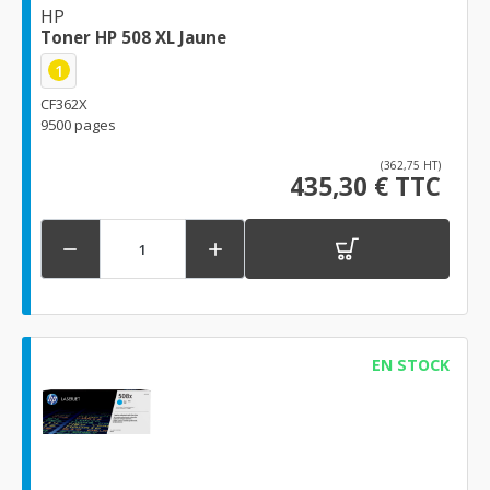
HP
Toner HP 508 XL Jaune
1
CF362X
9500 pages
(362,75 HT)
435,30 € TTC


EN STOCK