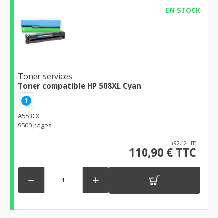
EN STOCK
Toner services
Toner compatible HP 508XL Cyan
1
A553CX
9500 pages
(92,42 HT)
110,90 € TTC

