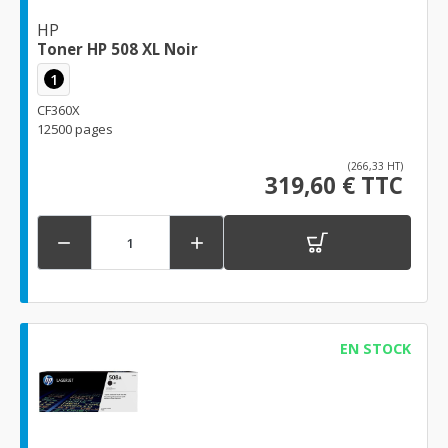
HP
Toner HP 508 XL Noir
1
CF360X
12500 pages
(266,33 HT)
319,60 € TTC


EN STOCK