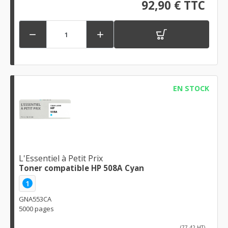
92,90 € TTC


EN STOCK
L'Essentiel à Petit Prix
Toner compatible HP 508A Cyan
1
GNA553CA
5000 pages
(77,42 HT)