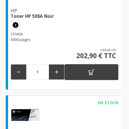
HP
Toner HP 508A Noir
1
CF360A
6000 pages
(169,08 HT)
202,90 € TTC


EN STOCK