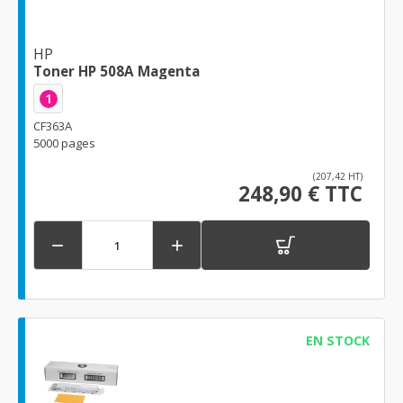
HP
Toner HP 508A Magenta
1
CF363A
5000 pages
(207,42 HT)
248,90 € TTC


EN STOCK