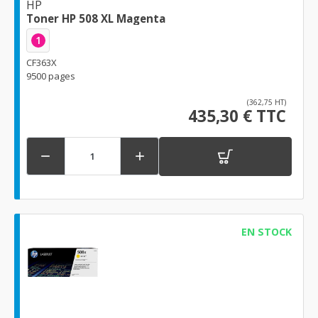
HP
Toner HP 508 XL Magenta
1
CF363X
9500 pages
(362,75 HT)
435,30 € TTC


EN STOCK