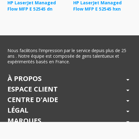
HP LaserJet Managed
HP LaserJet Managed
Flow MFP E 52545 dn
Flow MFP E 52545 hxn
Nous facilitons l'impression par le service depuis plus de 25
ans . Notre équipe est composée de gens talentueux et
expérimentés basés en France.
À PROPOS
arrow_drop_down
ESPACE CLIENT
arrow_drop_down
CENTRE D'AIDE
arrow_drop_down
LÉGAL
arrow_drop_down
MARQUES
arrow_drop_down
PAIEMENTS SÉCURISÉS
arrow_drop_down