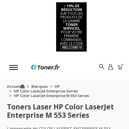
⚡
10% DE
RÉDUCTION
SUR TOUS LES
PRODUITS DE
LA GAMME
TONER
SERVICES,
POUR VOTRE
PREMIÈRE
COMMANDE,
AVEC LE CODE
WELCOME10
Accueil
Marques
HP
HP Color LaserJet Enterprise Series
HP Color LaserJet Enterprise M 553 Series
Toners Laser HP Color LaserJet
Enterprise M 553 Series
L'imprimante Hp COLOR LASERJET ENTERPRISE M 553