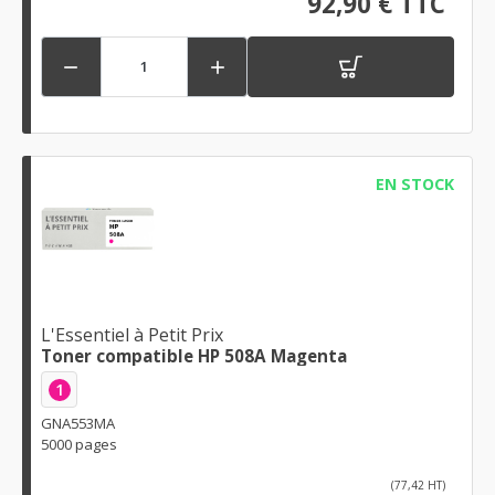
92,90 € TTC


EN STOCK
L'Essentiel à Petit Prix
Toner compatible HP 508A Magenta
1
GNA553MA
5000 pages
(77,42 HT)