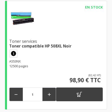
EN STOCK
Toner services
Toner compatible HP 508XL Noir
1
A553NX
12500 pages
(82,42 HT)
98,90 € TTC

