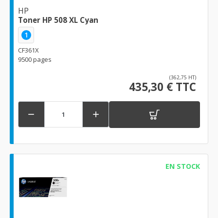
HP
Toner HP 508 XL Cyan
1
CF361X
9500 pages
(362,75 HT)
435,30 € TTC


EN STOCK