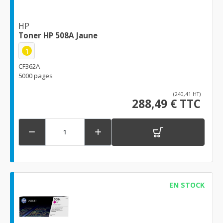
HP
Toner HP 508A Jaune
1
CF362A
5000 pages
(240,41 HT)
288,49 € TTC


EN STOCK