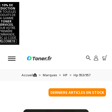
⚡
10% DE
ÉDUCTION
R TOUS LES
ODUITS DE
LA GAMME
TONER
SERVICES,
OUR VOTRE
PREMIÈRE
OMMANDE,
EC LE CODE
ELCOME10
Accueil
Marques
HP
Hp 953/957
DERNIERS ARTICLES EN STOCK