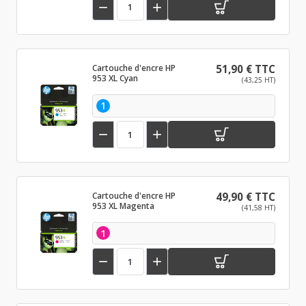


Cartouche d'encre HP
51,90 € TTC
953 XL Cyan
(43,25 HT)
1


Cartouche d'encre HP
49,90 € TTC
953 XL Magenta
(41,58 HT)
1

