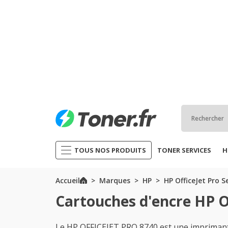
TOUS NOS PRODUITS
TONER SERVICES
H
Accueil
Marques
HP
HP OfficeJet Pro S
Cartouches d'encre HP O
Le HP OFFICEJET PRO 8740 est une imprimant