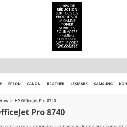
⚡
10% DE
RÉDUCTION
SUR TOUS LES
PRODUITS DE
LA GAMME
TONER
SERVICES,
POUR VOTRE
PREMIÈRE
COMMANDE,
AVEC LE CODE
WELCOME10
P
EPSON
CANON
BROTHER
LEXMARK
SAMSUNG
KON
eries
HP OfficeJet Pro 8740
fficeJet Pro 8740
e conçue pour répondre aux besoins des environnements d'i