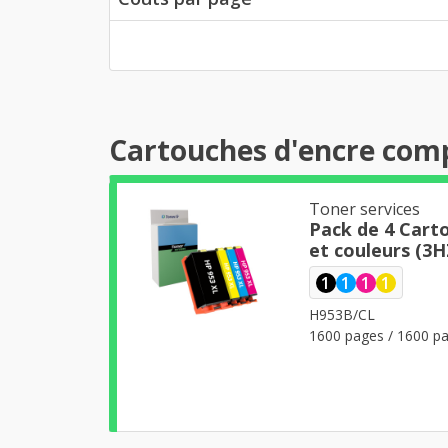
Cartouches d'encre comp
Toner services
Pack de 4 Cart
et couleurs (3
Services
1
1
1
1
H953B/CL
1600 pages / 1600 pa