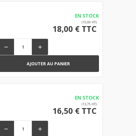
EN STOCK
(15,00 HT)
18,00 € TTC


AJOUTER AU PANIER
EN STOCK
(13,75 HT)
16,50 € TTC

