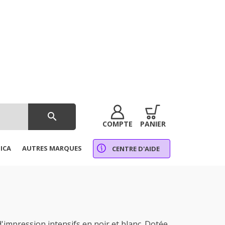
search
COMPTE
PANIER
ICA
AUTRES MARQUES
CENTRE D'AIDE
mpression intensifs en noir et blanc. Dotée