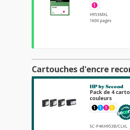
Haute qualité 
1
H953MXL
1600 pages
Cartouches d'encre reco
HP by Second
Pack de 4 cart
couleurs
1
1
1
1
SC-P4KH953B/CLXL