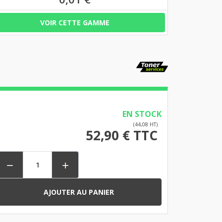
VOIR CETTE GAMME
EN STOCK
(44,08 HT)
52,90 € TTC


AJOUTER AU PANIER