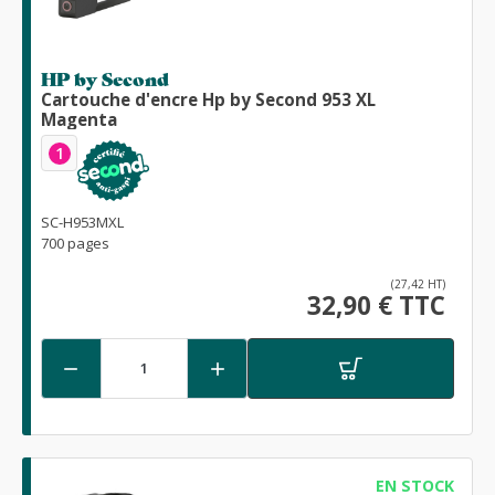
HP by Second
Cartouche d'encre Hp by Second 953 XL
Magenta
1
SC-H953MXL
700 pages
(27,42 HT)
32,90 € TTC


EN STOCK