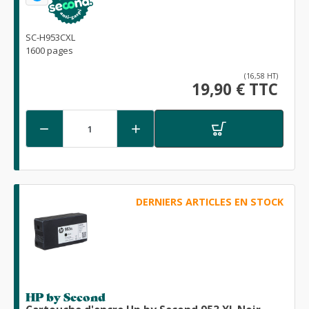
SC-H953CXL
1600 pages
(16,58 HT)
19,90 € TTC


DERNIERS ARTICLES EN STOCK
HP by Second