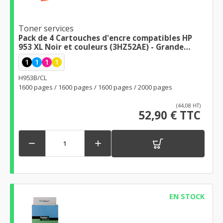
Toner services
Pack de 4 Cartouches d'encre compatibles HP
953 XL Noir et couleurs (3HZ52AE) - Grande
capacité - marque Toner Services
1
1
1
1
H953B/CL
1600 pages / 1600 pages / 1600 pages / 2000 pages
(44,08 HT)
52,90 € TTC


EN STOCK