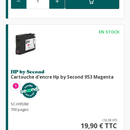


EN STOCK
HP by Second
Cartouche d'encre Hp by Second 953 Magenta
1
SC-H953M
700 pages
(16,58 HT)
19,90 € TTC