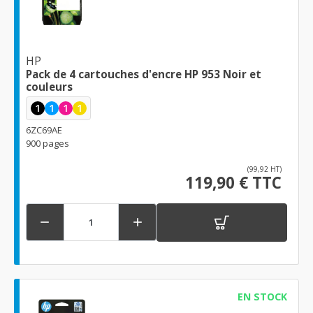
HP
Pack de 4 cartouches d'encre HP 953 Noir et
couleurs
1
1
1
1
6ZC69AE
900 pages
(99,92 HT)
119,90 € TTC


EN STOCK