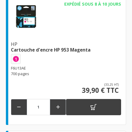
EXPÉDIÉ SOUS 8 À 10 JOURS
HP
Cartouche d'encre HP 953 Magenta
1
F6U13AE
700 pages
(33,25 HT)
39,90 € TTC

