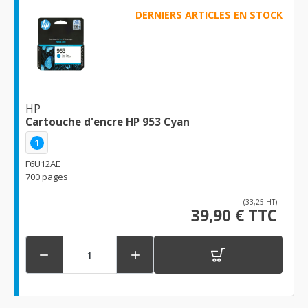
DERNIERS ARTICLES EN STOCK
HP
Cartouche d'encre HP 953 Cyan
1
F6U12AE
700 pages
(33,25 HT)
39,90 € TTC

