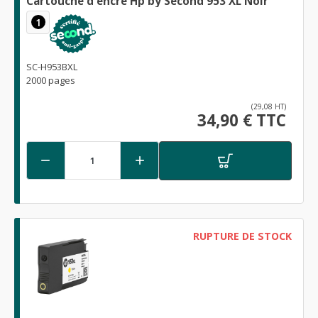
Cartouche d'encre Hp by Second 953 XL Noir
1
SC-H953BXL
2000 pages
(29,08 HT)
34,90 € TTC


RUPTURE DE STOCK