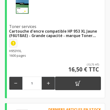
Toner services
Cartouche d'encre compatible HP 953 XL Jaune
(F6U18AE) - Grande capacité - marque Toner
Services - Haute qualité d'impression
1
H953YXL
1600 pages
(13,75 HT)
16,50 € TTC


DERNIERS ARTICLES EN STOCK