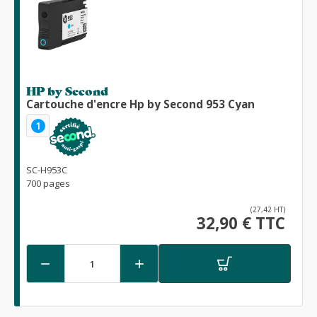
HP by Second
Cartouche d'encre Hp by Second 953 Cyan
1
SC-H953C
700 pages
(27,42 HT)
32,90 € TTC

