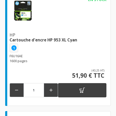
HP
Cartouche d'encre HP 953 XL Cyan
1
F6U16AE
1600 pages
(43,25 HT)
51,90 € TTC

