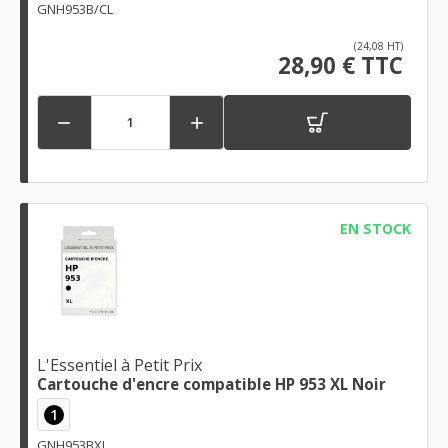
GNH953B/CL
(24,08 HT)
28,90 € TTC


EN STOCK
L'Essentiel à Petit Prix
Cartouche d'encre compatible HP 953 XL Noir
1
GNH953BXL