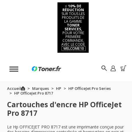
⚡
10% DE
RÉDUCTION
SUR TOUS LES
PRODUITS DE
LA GAMME
TONER
SERVICES,
POUR VOTRE
PREMIÈRE
COMMANDE,
AVEC LE CODE
WELCOME10
Accueil
Marques
HP
HP OfficeJet Pro Series
HP OfficeJet Pro 8717
Cartouches d'encre HP OfficeJet
Pro 8717
Le Hp OFFICEJET PRO 8717 est une imprimante conçue pour
des besoins d'impression centralisée et homogène en noir et