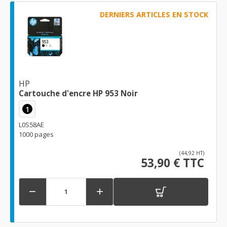
DERNIERS ARTICLES EN STOCK
HP
Cartouche d'encre HP 953 Noir
1
L0S58AE
1000 pages
(44,92 HT)
53,90 € TTC

