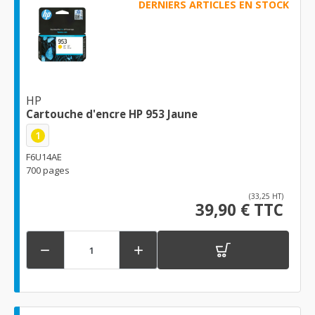
DERNIERS ARTICLES EN STOCK
HP
Cartouche d'encre HP 953 Jaune
1
F6U14AE
700 pages
(33,25 HT)
39,90 € TTC

