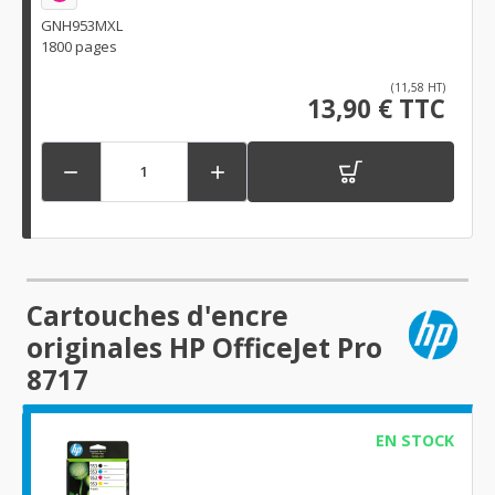
GNH953MXL
1800 pages
(11,58 HT)
13,90 € TTC


Cartouches d'encre
originales HP OfficeJet Pro
8717
EN STOCK