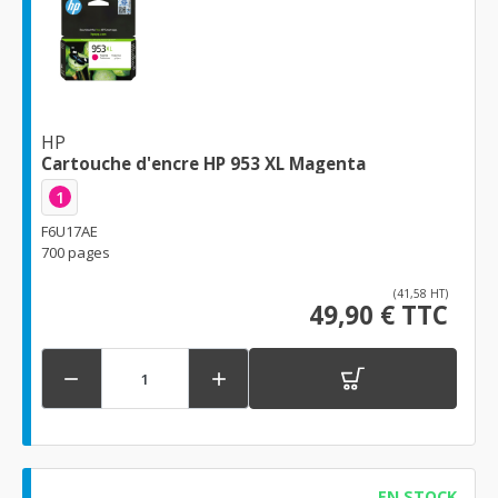
HP
Cartouche d'encre HP 953 XL Magenta
1
F6U17AE
700 pages
(41,58 HT)
49,90 € TTC


EN STOCK