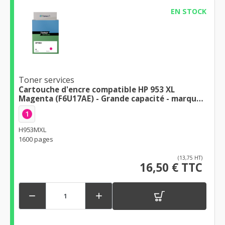
EN STOCK
Toner services
Cartouche d'encre compatible HP 953 XL
Magenta (F6U17AE) - Grande capacité - marque
Toner Services - Haute qualité d'impression
1
H953MXL
1600 pages
(13,75 HT)
16,50 € TTC

