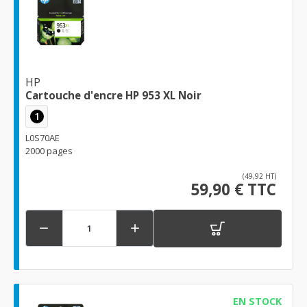
HP
Cartouche d'encre HP 953 XL Noir
1
L0S70AE
2000 pages
(49,92 HT)
59,90 € TTC


EN STOCK