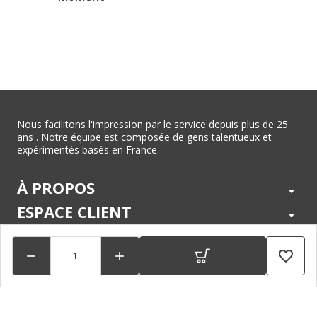
Nous facilitons l'impression par le service depuis plus de 25
ans . Notre équipe est composée de gens talentueux et
expérimentés basés en France.
À PROPOS
arrow_drop_down
ESPACE CLIENT
arrow_drop_down
CENTRE D'AIDE
arrow_drop_down
favorite_border


LÉGAL
arrow_drop_down
MARQUES
arrow_drop_down
PAIEMENTS SÉCURISÉS
arrow_drop_down