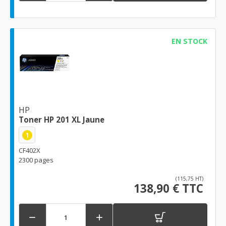
EN STOCK
HP
Toner HP 201 XL Jaune
1
CF402X
2300 pages
(115,75 HT)
138,90 € TTC

