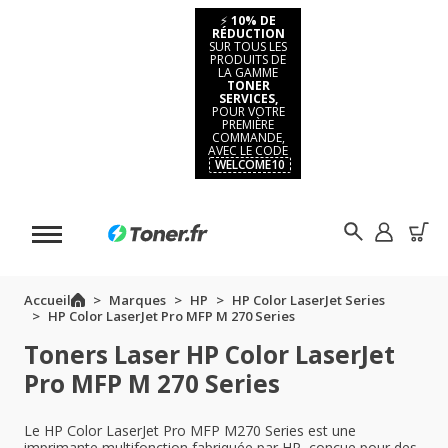
⚡
10% DE
RÉDUCTION
SUR TOUS LES
PRODUITS DE
LA GAMME
TONER
SERVICES,
POUR VOTRE
PREMIÈRE
COMMANDE,
AVEC LE CODE
WELCOME10
Accueil
Marques
HP
HP Color LaserJet Series
HP Color LaserJet Pro MFP M 270 Series
Toners Laser HP Color LaserJet
Pro MFP M 270 Series
Le HP Color LaserJet Pro MFP M270 Series est une
imprimante multifonction fabriquée par HP, conçue pour des