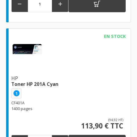


EN STOCK
HP
Toner HP 201A Cyan
1
CF401A
1400 pages
(94,92 HT)
113,90 € TTC