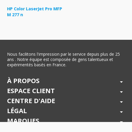
HP Color LaserJet Pro MFP
M 277 n
Nous facilitons l'impression par le service depuis plus de 25
ans . Notre équipe est composée de gens talentueux et
expérimentés basés en France.
À PROPOS
arrow_drop_down
ESPACE CLIENT
arrow_drop_down
CENTRE D'AIDE
arrow_drop_down
LÉGAL
arrow_drop_down
MARQUES
arrow_drop_down
PAIEMENTS SÉCURISÉS