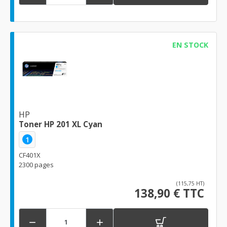
EN STOCK
HP
Toner HP 201 XL Cyan
1
CF401X
2300 pages
(115,75 HT)
138,90 € TTC

