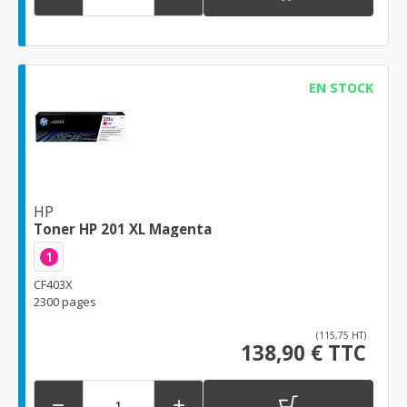
EN STOCK
HP
Toner HP 201 XL Magenta
1
CF403X
2300 pages
(115,75 HT)
138,90 € TTC

