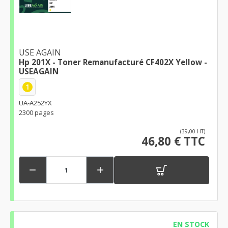
USE AGAIN
Hp 201X - Toner Remanufacturé CF402X Yellow -
USEAGAIN
1
UA-A252YX
2300 pages
(39,00 HT)
46,80 € TTC


EN STOCK