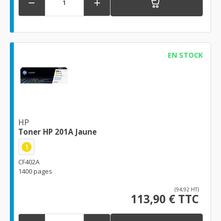


EN STOCK
HP
Toner HP 201A Jaune
1
CF402A
1400 pages
(94,92 HT)
113,90 € TTC