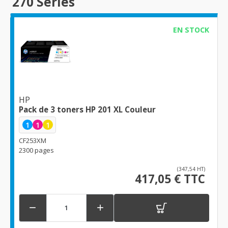
270 Series
EN STOCK
HP
Pack de 3 toners HP 201 XL Couleur
1
1
1
CF253XM
2300 pages
(347,54 HT)
417,05 € TTC

