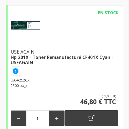
EN STOCK
USE AGAIN
Hp 201X - Toner Remanufacturé CF401X Cyan -
USEAGAIN
1
UA-A252CX
2300 pages
(39,00 HT)
46,80 € TTC

