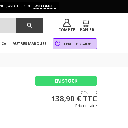
DE, AVEC LE CODE
WELCOME10
search
COMPTE
PANIER
ICA
AUTRES MARQUES
CENTRE D'AIDE
EN STOCK
(115,75 HT)
138,90 € TTC
Prix unitaire