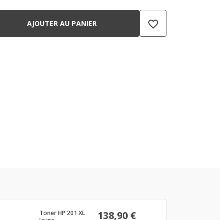
favorite_border
AJOUTER AU PANIER
Toner HP 201 XL
138,90 €