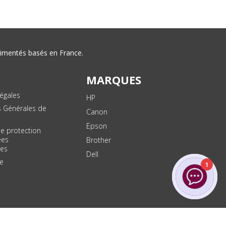
érimentés basés en France.
MARQUES
égales
HP
s Générales de
Canon
Epson
de protection
ées
Brother
les
Dell
te
1