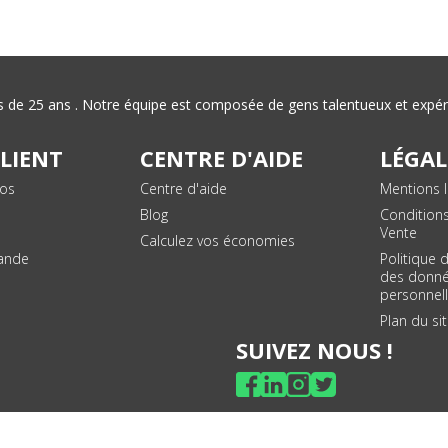
plus de 25 ans . Notre équipe est composée de gens talentueux et exp
CLIENT
CENTRE D'AIDE
LÉGAL
vos
Centre d'aide
Mentions l
Blog
Condition
Vente
Calculez vos économies
ande
Politique 
des donn
personnel
Plan du si
SUIVEZ NOUS !
© 2026 - Toner Services