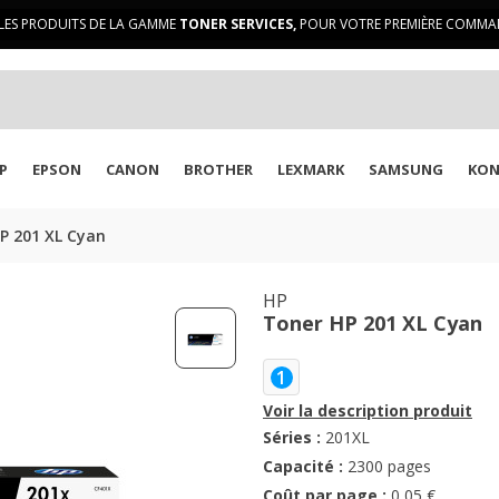
LES PRODUITS DE LA GAMME
TONER SERVICES,
POUR VOTRE PREMIÈRE COMMAN
P
EPSON
CANON
BROTHER
LEXMARK
SAMSUNG
KON
P 201 XL Cyan
HP
Toner HP 201 XL Cyan
1
Voir la description produit
Séries :
201XL
Capacité :
2300 pages
Coût par page :
0,05 €