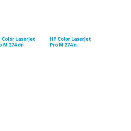
 Color LaserJet
HP Color LaserJet
o M 274 dn
Pro M 274 n