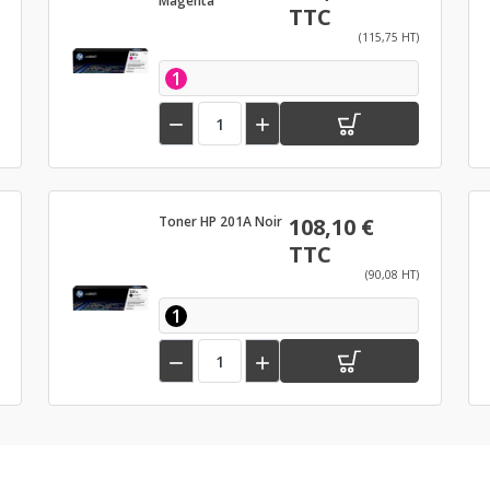
Magenta
TTC
(115,75 HT)
1


Toner HP 201A Noir
108,10 €
TTC
(90,08 HT)
1

