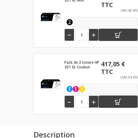
201 XL Noir
TTC
(187,42 HT)
2


Pack de 3 toners HP
417,05 €
201 XL Couleur
TTC
(347,54 HT)
1
1
1


Description