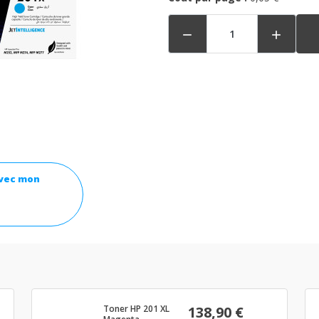


avec mon
Toner HP 201 XL
138,90 €