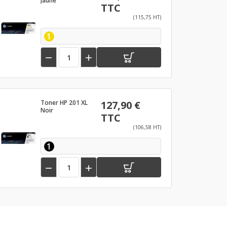
Jaune
TTC
(115,75 HT)
1


Toner HP 201 XL
127,90 €
Noir
TTC
(106,58 HT)
1

