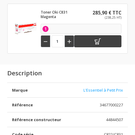
Toner Oki C831
285,90 € TTC
Magenta
(238,25 HT)
1


Description
Marque
L'Essentiel à Petit Prix
Référence
34677000227
Référence constructeur
44844507
Code série
C822/C831