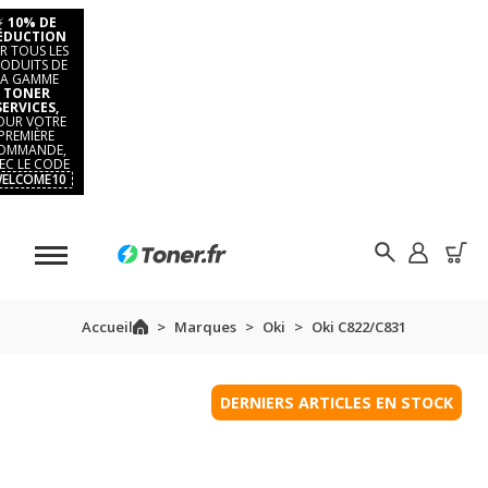
⚡
10% DE
ÉDUCTION
R TOUS LES
ODUITS DE
LA GAMME
TONER
SERVICES,
OUR VOTRE
PREMIÈRE
OMMANDE,
EC LE CODE
ELCOME10
Accueil
Marques
Oki
Oki C822/C831
DERNIERS ARTICLES EN STOCK