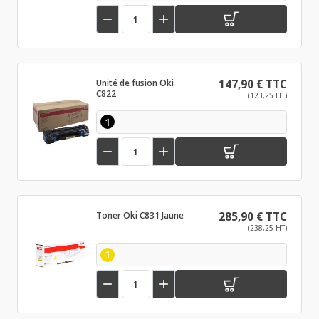


Unité de fusion Oki
147,90 € TTC
C822
(123,25 HT)
1


Toner Oki C831 Jaune
285,90 € TTC
(238,25 HT)
1

