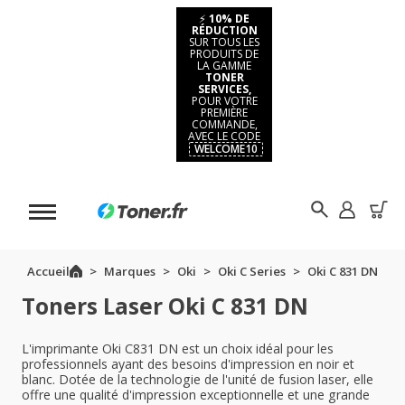
⚡
10% DE
RÉDUCTION
SUR TOUS LES
PRODUITS DE
LA GAMME
TONER
SERVICES,
POUR VOTRE
PREMIÈRE
COMMANDE,
AVEC LE CODE
WELCOME10
Accueil
Marques
Oki
Oki C Series
Oki C 831 DN
Toners Laser Oki C 831 DN
L'imprimante Oki C831 DN est un choix idéal pour les
professionnels ayant des besoins d'impression en noir et
blanc. Dotée de la technologie de l'unité de fusion laser, elle
offre une qualité d'impression exceptionnelle et une grande