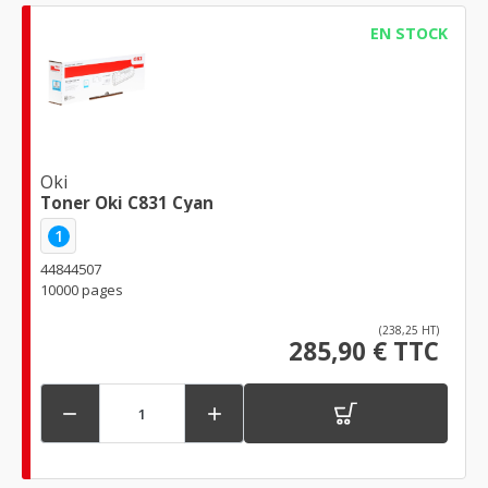
EN STOCK
Oki
Toner Oki C831 Cyan
1
44844507
10000 pages
(238,25 HT)
285,90 € TTC

