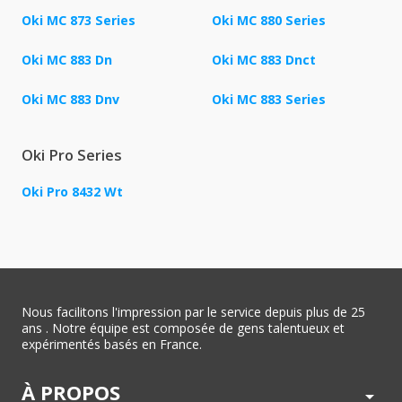
Oki MC 873 Series
Oki MC 880 Series
Oki MC 883 Dn
Oki MC 883 Dnct
Oki MC 883 Dnv
Oki MC 883 Series
Oki Pro Series
Oki Pro 8432 Wt
Nous facilitons l'impression par le service depuis plus de 25
ans . Notre équipe est composée de gens talentueux et
expérimentés basés en France.
À PROPOS
arrow_drop_down