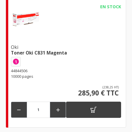
EN STOCK
Oki
Toner Oki C831 Magenta
1
44844506
10000 pages
(238,25 HT)
285,90 € TTC

