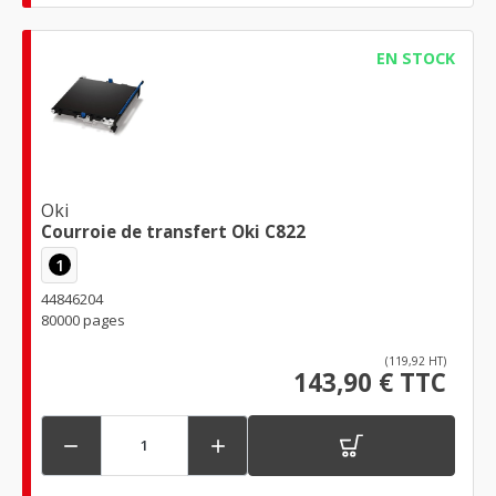
EN STOCK
Oki
Courroie de transfert Oki C822
1
44846204
80000 pages
(119,92 HT)
143,90 € TTC

