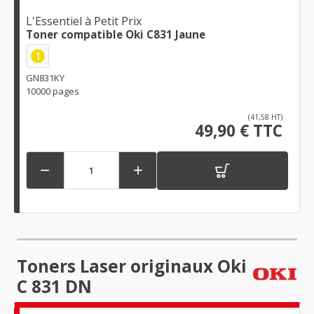
L'Essentiel à Petit Prix
Toner compatible Oki C831 Jaune
1
GN831KY
10000 pages
(41,58 HT)
49,90 € TTC


Toners Laser originaux Oki
C 831 DN