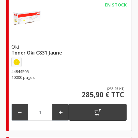
EN STOCK
Oki
Toner Oki C831 Jaune
1
44844505
10000 pages
(238,25 HT)
285,90 € TTC

