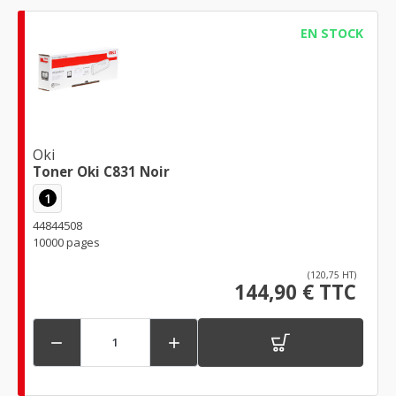
EN STOCK
Oki
Toner Oki C831 Noir
1
44844508
10000 pages
(120,75 HT)
144,90 € TTC

