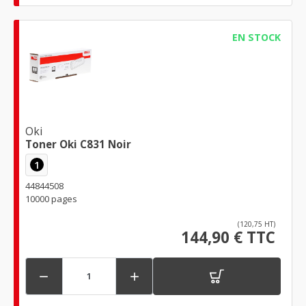
EN STOCK
Oki
Toner Oki C831 Noir
1
44844508
10000 pages
(120,75 HT)
144,90 € TTC

