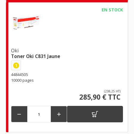
EN STOCK
Oki
Toner Oki C831 Jaune
1
44844505
10000 pages
(238,25 HT)
285,90 € TTC

