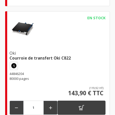
EN STOCK
Oki
Courroie de transfert Oki C822
1
44846204
80000 pages
(119,92 HT)
143,90 € TTC

