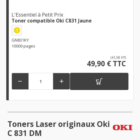
L'Essentiel à Petit Prix
Toner compatible Oki C831 Jaune
1
GN831KY
10000 pages
(41,58 HT)
49,90 € TTC


Toners Laser originaux Oki
C 831 DM