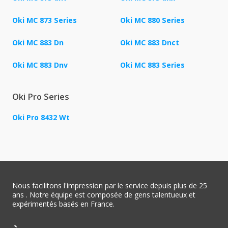
Oki MC 873 Series
Oki MC 880 Series
Oki MC 883 Dn
Oki MC 883 Dnct
Oki MC 883 Dnv
Oki MC 883 Series
Oki Pro Series
Oki Pro 8432 Wt
Nous facilitons l'impression par le service depuis plus de 25
ans . Notre équipe est composée de gens talentueux et
expérimentés basés en France.