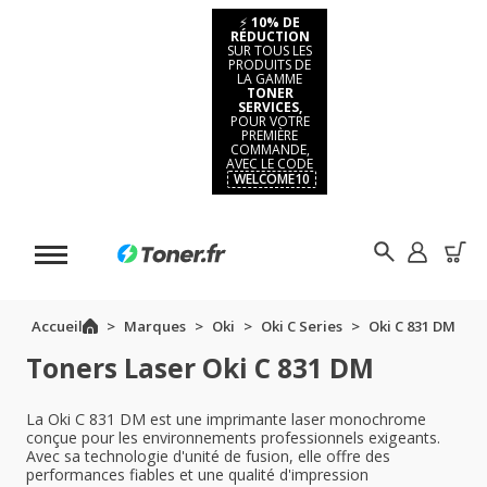
⚡
10% DE
RÉDUCTION
SUR TOUS LES
PRODUITS DE
LA GAMME
TONER
SERVICES,
POUR VOTRE
PREMIÈRE
COMMANDE,
AVEC LE CODE
WELCOME10
Accueil
Marques
Oki
Oki C Series
Oki C 831 DM
Toners Laser Oki C 831 DM
La Oki C 831 DM est une imprimante laser monochrome
conçue pour les environnements professionnels exigeants.
Avec sa technologie d'unité de fusion, elle offre des
performances fiables et une qualité d'impression