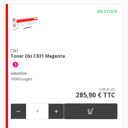
EN STOCK
Oki
Toner Oki C831 Magenta
1
44844506
10000 pages
(238,25 HT)
285,90 € TTC

