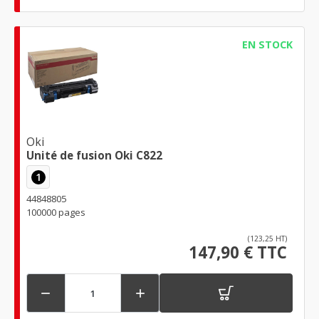
EN STOCK
Oki
Unité de fusion Oki C822
1
44848805
100000 pages
(123,25 HT)
147,90 € TTC

