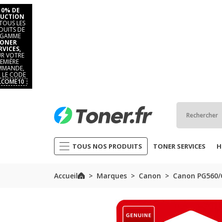
10% DE
UCTION
TOUS LES
DUITS DE
 GAMME
ONER
RVICES,
R VOTRE
EMIÈRE
MANDE,
 LE CODE
LCOME10
TOUS NOS PRODUITS
TONER SERVICES
H
Accueil
Marques
Canon
Canon PG560/