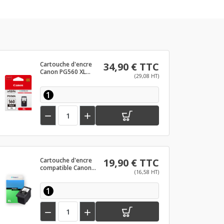
Cartouche d'encre
34,90 € TTC
Canon PG560 XL
(29,08 HT)
Noir
1


Cartouche d'encre
19,90 € TTC
compatible Canon
(16,58 HT)
PG560 XL Noir
1

