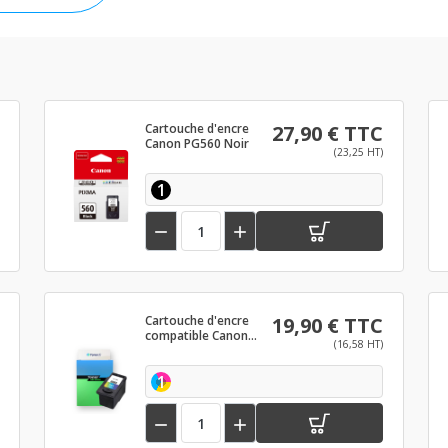
Cartouche d'encre
27,90 € TTC
Canon PG560 Noir
(23,25 HT)
1


Cartouche d'encre
19,90 € TTC
compatible Canon
(16,58 HT)
CL561 Couleur
1

