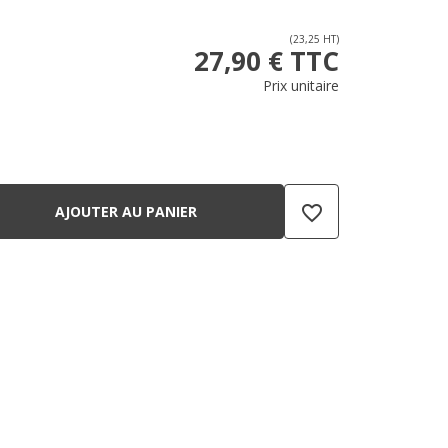
(23,25 HT)
27,90 € TTC
Prix unitaire
favorite_border
AJOUTER AU PANIER