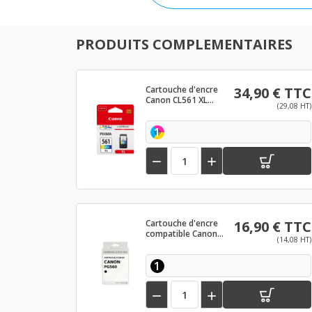
PRODUITS COMPLEMENTAIRES
Cartouche d'encre
34,90 € TTC
Canon CL561 XL
(29,08 HT)
Couleur
1


Cartouche d'encre
16,90 € TTC
compatible Canon
(14,08 HT)
PG560 Noir
1

