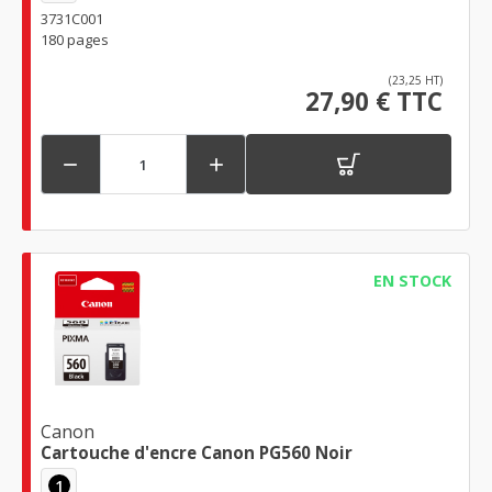
3731C001
180 pages
(23,25 HT)
27,90 € TTC


EN STOCK
Canon
Cartouche d'encre Canon PG560 Noir
1