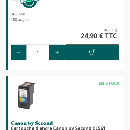
SC-C560
180 pages
(20,75 HT)
24,90 € TTC


EN STOCK
Canon by Second
Cartouche d'encre Canon by Second CL561