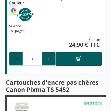
Couleur
1
SC-C561
180 pages
(20,75 HT)
24,90 € TTC


Cartouches d'encre pas chères
Canon Pixma TS 5452
EN STOCK