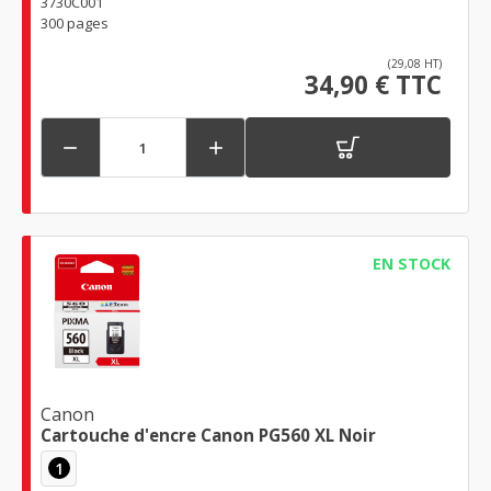
3730C001
300 pages
(29,08 HT)
34,90 € TTC


EN STOCK
Canon
Cartouche d'encre Canon PG560 XL Noir
1