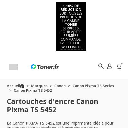
⚡
10% DE
RÉDUCTION
SUR TOUS LES
PRODUITS DE
LA GAMME
TONER
SERVICES,
POUR VOTRE
PREMIÈRE
COMMANDE,
AVEC LE CODE
WELCOME10
Accueil
Marques
Canon
Canon Pixma TS Series
Canon Pixma TS 5452
Cartouches d'encre Canon
Pixma TS 5452
La Canon PIXMA TS 5452 est une imprimante idéale pour
une impression centralisée et homogène dans un