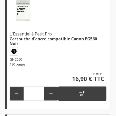
L'Essentiel à Petit Prix
Cartouche d'encre compatible Canon PG560
Noir
1
GNC560
180 pages
(14,08 HT)
16,90 € TTC

