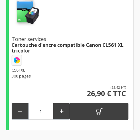
Toner services
Cartouche d'encre compatible Canon CL561 XL
tricolor
1
C561XL
300 pages
(22,42 HT)
26,90 € TTC

