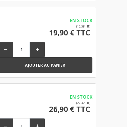
EN STOCK
(16,58 HT)
19,90 € TTC


AJOUTER AU PANIER
EN STOCK
(22,42 HT)
26,90 € TTC

