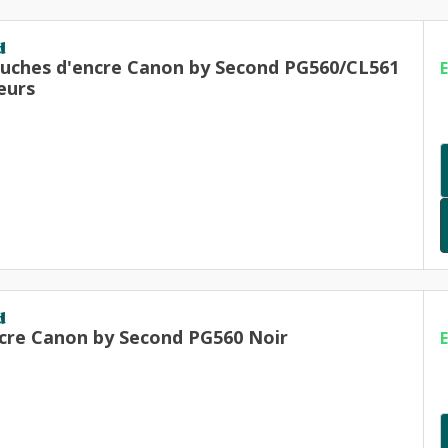
d
ouches d'encre Canon by Second PG560/CL561
eurs
d
cre Canon by Second PG560 Noir