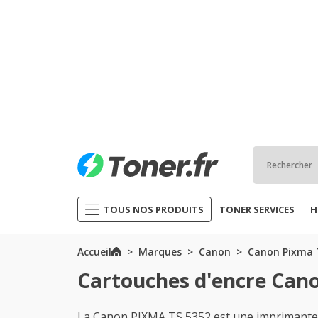
TOUS NOS PRODUITS
TONER SERVICES
H
Accueil
Marques
Canon
Canon Pixma T
Cartouches d'encre Can
La Canon PIXMA TS 5352 est une imprimante i