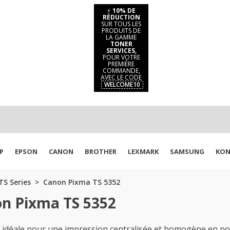
⚡
10% DE
RÉDUCTION
SUR TOUS LES
PRODUITS DE
LA GAMME
TONER
SERVICES,
POUR VOTRE
PREMIÈRE
COMMANDE,
AVEC LE CODE
WELCOME10
P
EPSON
CANON
BROTHER
LEXMARK
SAMSUNG
KON
S Series
Canon Pixma TS 5352
on Pixma TS 5352
déale pour une impression centralisée et homogène en noir