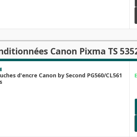
nditionnées Canon Pixma TS 535
d
ouches d'encre Canon by Second PG560/CL561
s