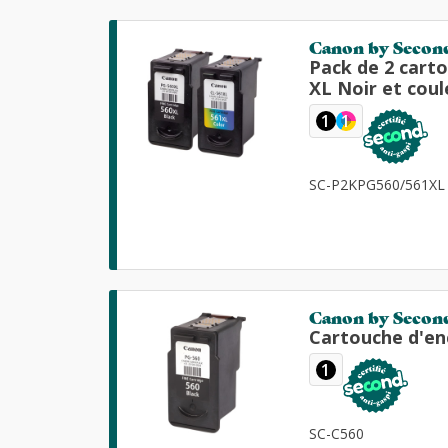
Canon by Secon
Pack de 2 cart
XL Noir et coul
1
1
SC-P2KPG560/561XL
Canon by Secon
Cartouche d'en
1
SC-C560