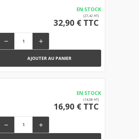
EN STOCK
(27,42 HT)
32,90 € TTC


AJOUTER AU PANIER
EN STOCK
(14,08 HT)
16,90 € TTC

