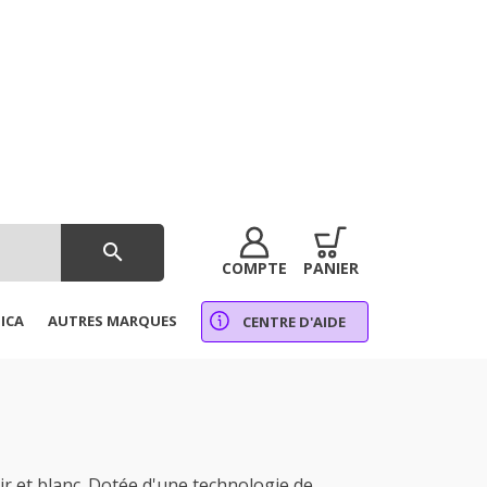
search
COMPTE
PANIER
ICA
AUTRES MARQUES
CENTRE D'AIDE
 et blanc. Dotée d'une technologie de