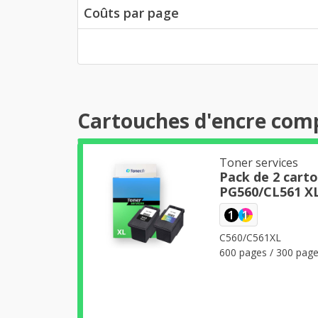
Coûts par page
Cartouches d'encre com
Toner services
Pack de 2 cart
PG560/CL561 XL 
1
1
C560/C561XL
600 pages / 300 pag