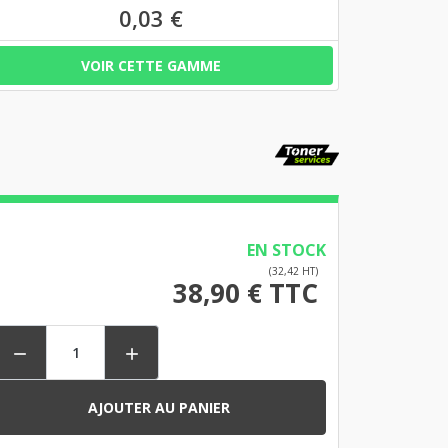
0,03 €
VOIR CETTE GAMME
EN STOCK
(32,42 HT)
38,90 € TTC


AJOUTER AU PANIER