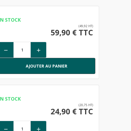
EN STOCK
(49,92 HT)
59,90 € TTC


AJOUTER AU PANIER
EN STOCK
(20,75 HT)
24,90 € TTC

