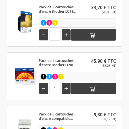
Pack de 3 cartouches
33,70 € TTC
d'encre Brother LC1100
(28,08 HT)
Couleur
1
1
1


Pack de 4 cartouches
45,90 € TTC
d'encre Brother LC980
(38,25 HT)
Noir et couleurs
1
1
1
1


Pack de 5 cartouches
9,80 € TTC
d'encre compatible
(8,17 HT)
Brother LC980/LC1100
XL Noir et couleurs