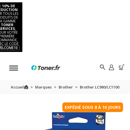
⚡
10% DE
ÉDUCTION
R TOUS LES
ODUITS DE
LA GAMME
TONER
SERVICES,
OUR VOTRE
PREMIÈRE
OMMANDE,
EC LE CODE
ELCOME10
Accueil
Marques
Brother
Brother LC980/LC1100
EXPÉDIÉ SOUS 8 À 10 JOURS