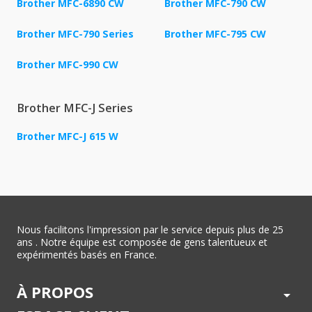
Brother MFC-6890 CW
Brother MFC-790 CW
Brother MFC-790 Series
Brother MFC-795 CW
Brother MFC-990 CW
Brother MFC-J Series
Brother MFC-J 615 W
Nous facilitons l'impression par le service depuis plus de 25
ans . Notre équipe est composée de gens talentueux et
expérimentés basés en France.
À PROPOS
arrow_drop_down