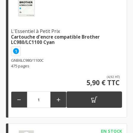
L'Essentiel à Petit Prix
Cartouche d'encre compatible Brother
LC980/LC1100 Cyan
1
GNB6LC980/1100C
475 pages
(4,92 HT)
5,90 € TTC


EN STOCK