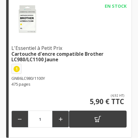
EN STOCK
L'Essentiel à Petit Prix
Cartouche d'encre compatible Brother
LC980/LC1100 Jaune
1
GNB6LC980/1100Y
475 pages
(4,92 HT)
5,90 € TTC

