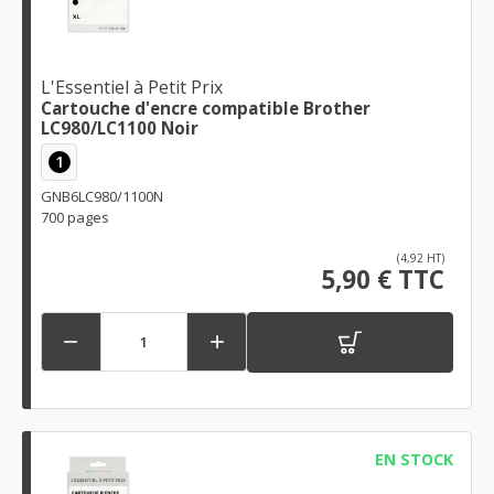
L'Essentiel à Petit Prix
Cartouche d'encre compatible Brother
LC980/LC1100 Noir
1
GNB6LC980/1100N
700 pages
(4,92 HT)
5,90 € TTC


EN STOCK