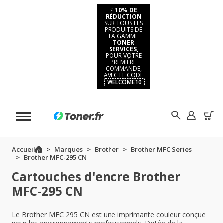
⚡
10% DE
RÉDUCTION
SUR TOUS LES
PRODUITS DE
LA GAMME
TONER
SERVICES,
POUR VOTRE
PREMIÈRE
COMMANDE,
AVEC LE CODE
WELCOME10
Accueil
Marques
Brother
Brother MFC Series
Brother MFC-295 CN
Cartouches d'encre Brother
MFC-295 CN
Le Brother MFC 295 CN est une imprimante couleur conçue
pour les environnements professionnels. Dotée de la