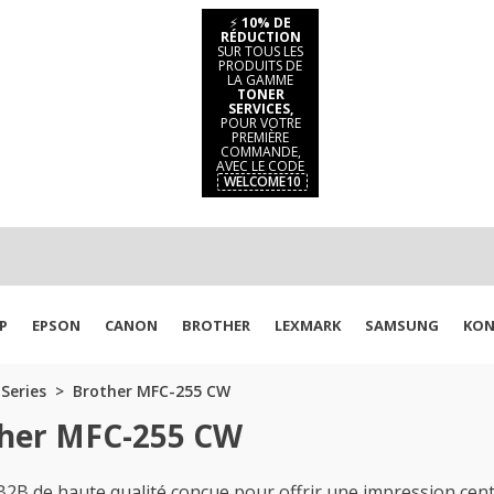
⚡
10% DE
RÉDUCTION
SUR TOUS LES
PRODUITS DE
LA GAMME
TONER
SERVICES,
POUR VOTRE
PREMIÈRE
COMMANDE,
AVEC LE CODE
WELCOME10
P
EPSON
CANON
BROTHER
LEXMARK
SAMSUNG
KON
Series
Brother MFC-255 CW
ther MFC-255 CW
B de haute qualité conçue pour offrir une impression cent