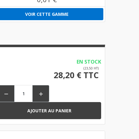
VOIR CETTE GAMME
EN STOCK
(23,50 HT)
28,20 € TTC


AJOUTER AU PANIER