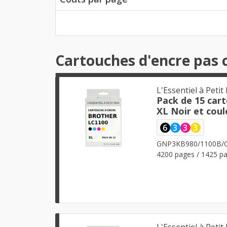
Cartouches d'encre pas
L'Essentiel à Petit 
Pack de 15 car
XL Noir et coul
6
3
3
3
GNP3KB980/1100B/
4200 pages / 1425 pa
L'Essentiel à Petit 