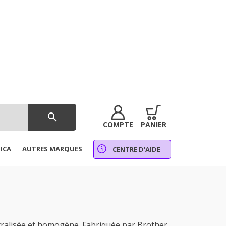
search
COMPTE
PANIER
ICA
AUTRES MARQUES
CENTRE D'AIDE
ralisée et homogène. Fabriquée par Brother,