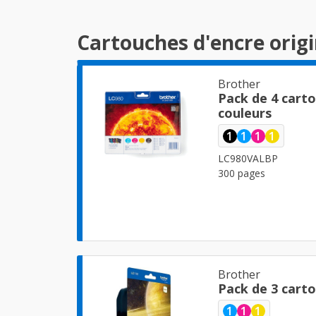
Cartouches d'encre orig
Brother
Pack de 4 cart
couleurs
1
1
1
1
LC980VALBP
300 pages
Brother
Pack de 3 cart
1
1
1