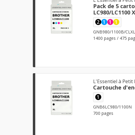
Pack de 5 cart
LC980/LC1100 X
2
1
1
1
GNB980/1100B/CLX
1400 pages / 475 pag
L'Essentiel à Petit 
Cartouche d'en
1
GNB6LC980/1100N
700 pages