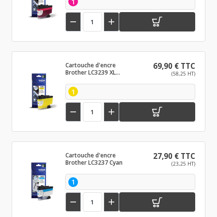
1


Cartouche d'encre
69,90 € TTC
Brother LC3239 XL
(58,25 HT)
Jaune
1


Cartouche d'encre
27,90 € TTC
Brother LC3237 Cyan
(23,25 HT)
1

