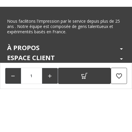
Nous facilitons l'impression par le service depuis plus de 25
ans . Notre équipe est composée de gens talentueux et
expérimentés basés en France.
À PROPOS
arrow_drop_down
ESPACE CLIENT
arrow_drop_down
CENTRE D'AIDE
arrow_drop_down
favorite_border


LÉGAL
arrow_drop_down
MARQUES
arrow_drop_down
PAIEMENTS SÉCURISÉS
arrow_drop_down
SUIVEZ NOUS !
arrow_drop_down