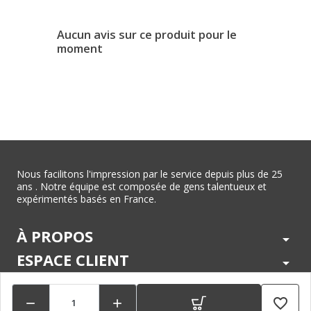
Aucun avis sur ce produit pour le
moment
Nous facilitons l'impression par le service depuis plus de 25
ans . Notre équipe est composée de gens talentueux et
expérimentés basés en France.
À PROPOS
arrow_drop_down
ESPACE CLIENT
arrow_drop_down
CENTRE D'AIDE
arrow_drop_down
favorite_border


LÉGAL
arrow_drop_down