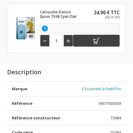
Cartouche d'encre
24,90 € TTC
Epson T048 Cyan Clair
(20,75 HT)
1


Description
Marque
L'Essentiel à Petit Prix
Référence
34677000059
Référence constructeur
T0484
Code série
T0484