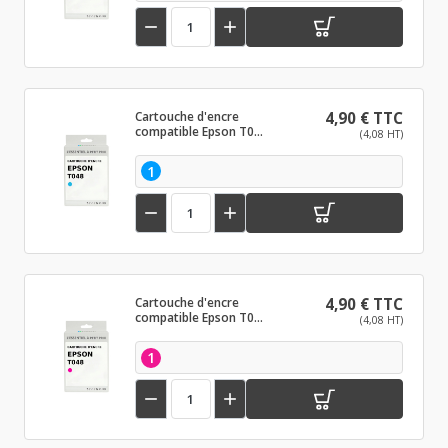


Cartouche d'encre
4,90 € TTC
compatible Epson T048
(4,08 HT)
Cyan Clair
1


Cartouche d'encre
4,90 € TTC
compatible Epson T048
(4,08 HT)
Magenta clair
1

