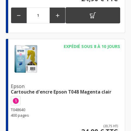


EXPÉDIÉ SOUS 8 À 10 JOURS
Epson
Cartouche d'encre Epson T048 Magenta clair
1
T048640
400 pages
(20,75 HT)