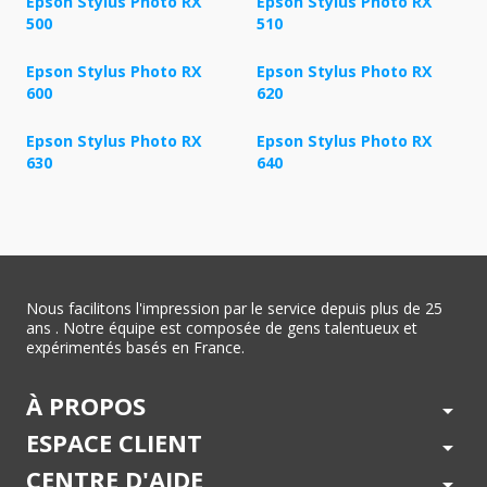
Epson Stylus Photo RX
Epson Stylus Photo RX
500
510
Epson Stylus Photo RX
Epson Stylus Photo RX
600
620
Epson Stylus Photo RX
Epson Stylus Photo RX
630
640
Nous facilitons l'impression par le service depuis plus de 25
ans . Notre équipe est composée de gens talentueux et
expérimentés basés en France.
À PROPOS
arrow_drop_down
ESPACE CLIENT
arrow_drop_down
CENTRE D'AIDE
arrow_drop_down