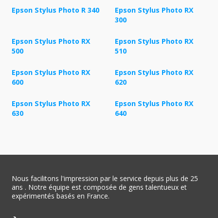
Epson Stylus Photo R 340
Epson Stylus Photo RX
300
Epson Stylus Photo RX
Epson Stylus Photo RX
500
510
Epson Stylus Photo RX
Epson Stylus Photo RX
600
620
Epson Stylus Photo RX
Epson Stylus Photo RX
630
640
Nous facilitons l'impression par le service depuis plus de 25
ans . Notre équipe est composée de gens talentueux et
expérimentés basés en France.