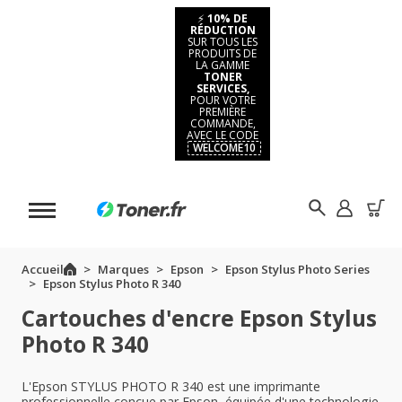
⚡
10% DE
RÉDUCTION
SUR TOUS LES
PRODUITS DE
LA GAMME
TONER
SERVICES,
POUR VOTRE
PREMIÈRE
COMMANDE,
AVEC LE CODE
WELCOME10
Accueil
Marques
Epson
Epson Stylus Photo Series
Epson Stylus Photo R 340
Cartouches d'encre Epson Stylus
Photo R 340
L'Epson STYLUS PHOTO R 340 est une imprimante
professionnelle conçue par Epson, équipée d'une technologie