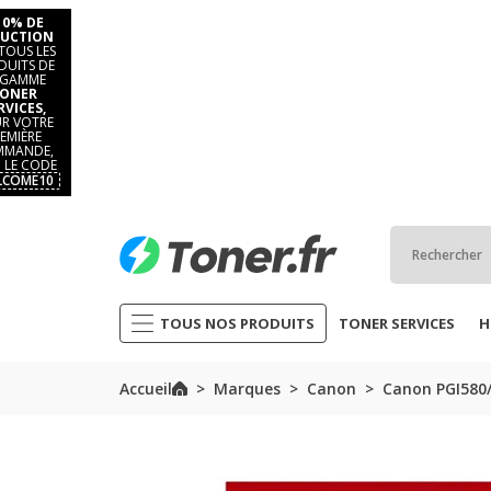
10% DE
UCTION
TOUS LES
DUITS DE
 GAMME
ONER
RVICES,
R VOTRE
EMIÈRE
MANDE,
 LE CODE
LCOME10
TOUS NOS PRODUITS
TONER SERVICES
H
Accueil
Marques
Canon
Canon PGI580/