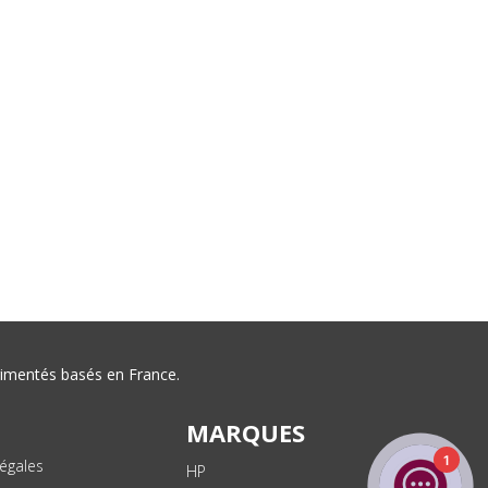
érimentés basés en France.
MARQUES
1
égales
HP