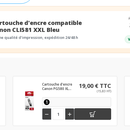
rtouche d'encre compatible
non CLI581 XXL Bleu
 qualité d'impression, expédition 24/48 h
V
Cartouche d'encre
19,00 € TTC
Canon PG580 XL
(15,83 HT)
Noir
1

