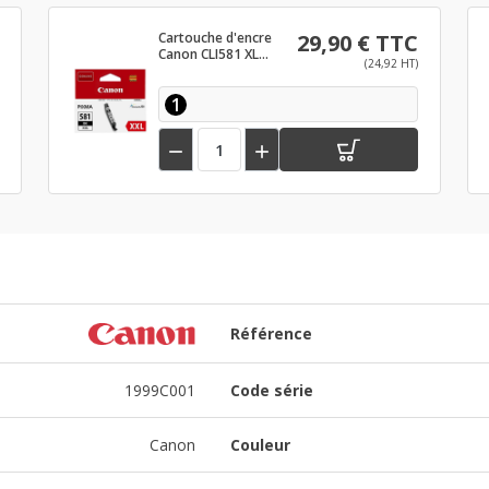
Cartouche d'encre
29,90 € TTC
Canon CLI581 XL
(24,92 HT)
Noir
1


Référence
1999C001
Code série
Canon
Couleur