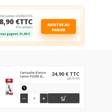
Prix Canon : 29,90 € TTC
8,90 €TTC
AJOUTER AU
Prix unitaire
PANIER
ous gagnez 21,00 €
Cartouche d'encre
24,90 € TTC
Canon PG580 XL
(20,75 HT)
Noir
1

