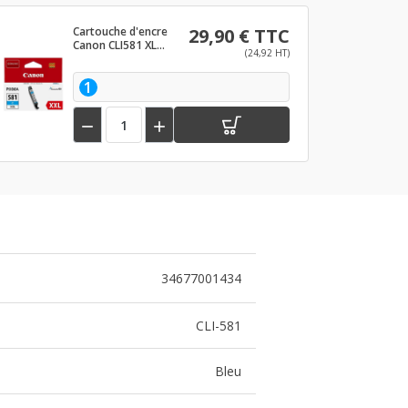
Cartouche d'encre
29,90 € TTC
Canon CLI581 XL
(24,92 HT)
Cyan
1


34677001434
CLI-581
Bleu