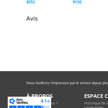
8352
9150
Avis
Nous facilitons l'impression par le service depuis 
À PROPOS
ESPACE 
Qui sommes-nous ?
Historique de 
commandes