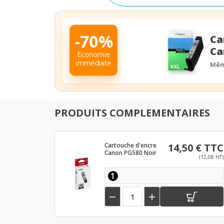
-70%
Ca
Ca
Economie
immédiate
Même
PRODUITS COMPLEMENTAIRES
Cartouche d'encre
14,50 € TTC
Canon PG580 Noir
(12,08 HT)
1

