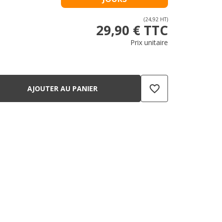
(24,92 HT)
29,90 € TTC
Prix unitaire
favorite_border
AJOUTER AU PANIER