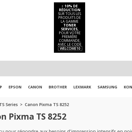
⚡
10% DE
RÉDUCTION
SUR TOUS LES
PRODUITS DE
LA GAMME
TONER
SERVICES,
POUR VOTRE
PREMIÈRE
COMMANDE,
AVEC LE CODE
WELCOME10
P
EPSON
CANON
BROTHER
LEXMARK
SAMSUNG
KON
S Series
Canon Pixma TS 8252
on Pixma TS 8252
u pour répondre aux besoins d'impression intensifs en noi