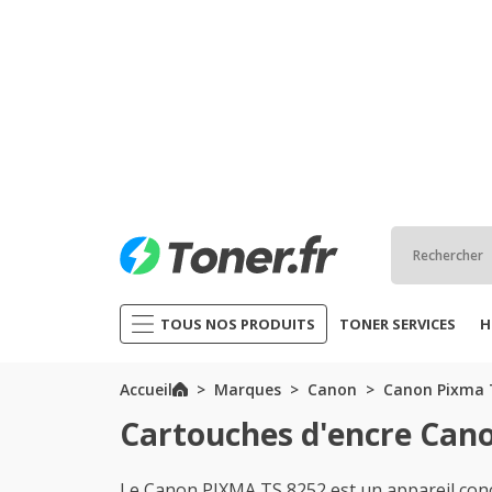
TOUS NOS PRODUITS
TONER SERVICES
H
Accueil
Marques
Canon
Canon Pixma T
Cartouches d'encre Can
Le Canon PIXMA TS 8252 est un appareil conç