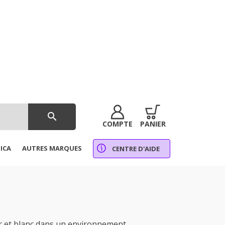
search
COMPTE
PANIER
ICA
AUTRES MARQUES
CENTRE D'AIDE
r et blanc dans un environnement