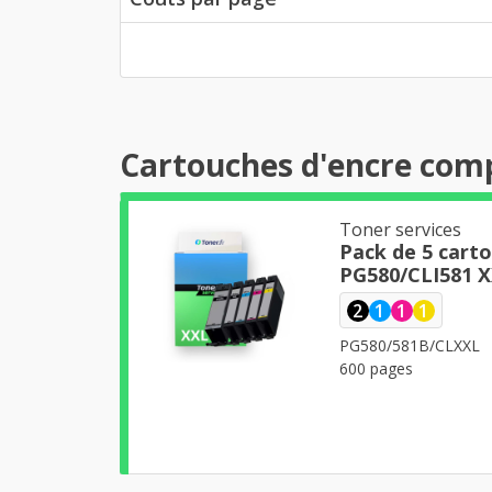
Cartouches d'encre com
Toner services
Pack de 5 cart
PG580/CLI581 X
2
1
1
1
PG580/581B/CLXXL
600 pages