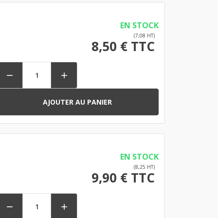
EN STOCK
(7,08 HT)
8,50 € TTC


AJOUTER AU PANIER
EN STOCK
(8,25 HT)
9,90 € TTC

