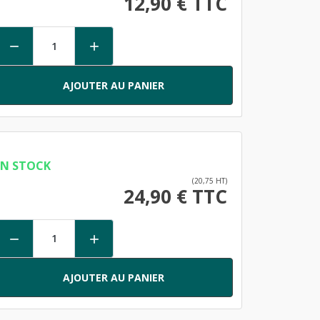
12,90 € TTC


AJOUTER AU PANIER
EN STOCK
(20,75 HT)
24,90 € TTC


AJOUTER AU PANIER