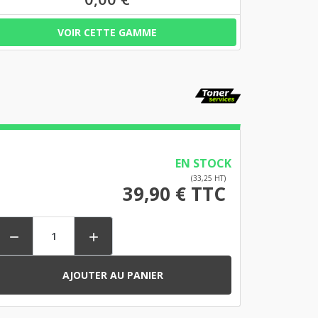
VOIR CETTE GAMME
EN STOCK
(33,25 HT)
39,90 € TTC


AJOUTER AU PANIER