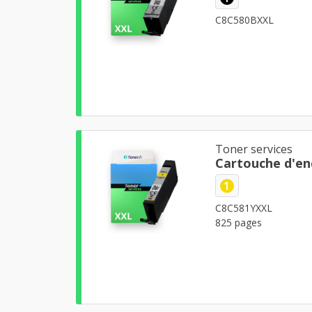
C8C580BXXL
Toner services
Cartouche d'en
1
C8C581YXXL
825 pages