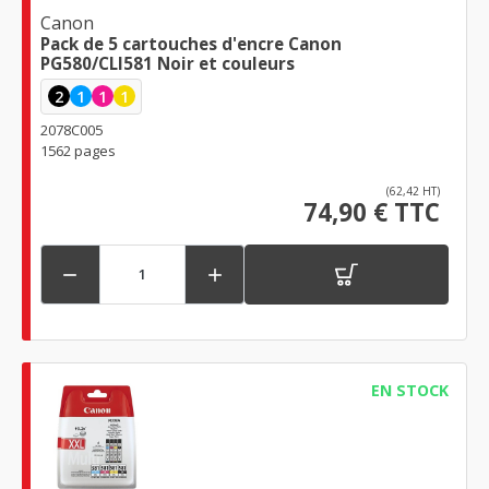
Canon
Pack de 5 cartouches d'encre Canon
PG580/CLI581 Noir et couleurs
2
1
1
1
2078C005
1562 pages
(62,42 HT)
74,90 € TTC


EN STOCK