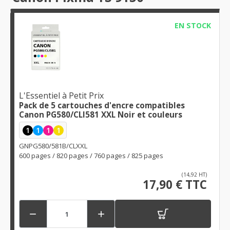
EN STOCK
L'Essentiel à Petit Prix
Pack de 5 cartouches d'encre compatibles
Canon PG580/CLI581 XXL Noir et couleurs
1
1
1
1
GNPG580/581B/CLXXL
600 pages / 820 pages / 760 pages / 825 pages
(14,92 HT)
17,90 € TTC

