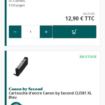
SC-C581BXL
3120 pages
(10,75 HT)
12,90 € TTC


EN STOCK
Canon by Second
Cartouche d'encre Canon by Second CLI581 XL
Bleu