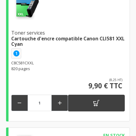
Toner services
Cartouche d'encre compatible Canon CLI581 XXL
Cyan
1
C8C581CXXL
820 pages
(8,25 HT)
9,90 € TTC


EN STOCK