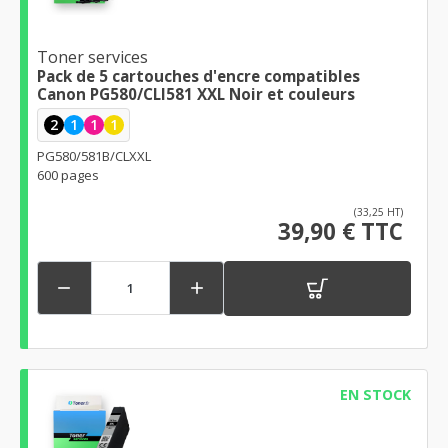
Toner services
Pack de 5 cartouches d'encre compatibles
Canon PG580/CLI581 XXL Noir et couleurs
2
1
1
1
PG580/581B/CLXXL
600 pages
(33,25 HT)
39,90 € TTC


EN STOCK