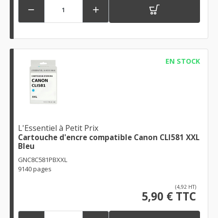


EN STOCK
L'Essentiel à Petit Prix
Cartouche d'encre compatible Canon CLI581 XXL
Bleu
GNC8C581PBXXL
9140 pages
(4,92 HT)
5,90 € TTC