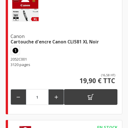
Canon
Cartouche d'encre Canon CLI581 XL Noir
1
2052C001
3120 pages
(16,58 HT)
19,90 € TTC


EN STOCK