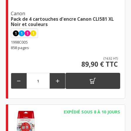
Canon
Pack de 4 cartouches d'encre Canon CLI581 XL
Noir et couleurs
1
1
1
1
1998C005
858 pages
(74,92 HT)
89,90 € TTC


EXPÉDIÉ SOUS 8 À 10 JOURS