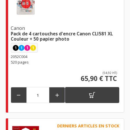
Canon
Pack de 4 cartouches d'encre Canon CLI581 XL
Couleur + 50 papier photo
1
1
1
1
2052C004
520 pages
(54,92 HT)
65,90 € TTC


DERNIERS ARTICLES EN STOCK