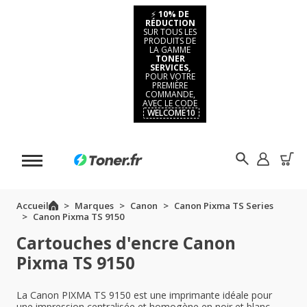
⚡
10% DE
RÉDUCTION
SUR TOUS LES
PRODUITS DE
LA GAMME
TONER
SERVICES,
POUR VOTRE
PREMIÈRE
COMMANDE,
AVEC LE CODE
WELCOME10
Accueil
Marques
Canon
Canon Pixma TS Series
Canon Pixma TS 9150
Cartouches d'encre Canon
Pixma TS 9150
La Canon PIXMA TS 9150 est une imprimante idéale pour
une impression centralisée et homogène en noir et blanc.