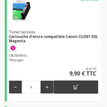
Toner services
Cartouche d'encre compatible Canon CLI581 XXL
Magenta
1
C8C581MXXL
760 pages
(8,25 HT)
9,90 € TTC

