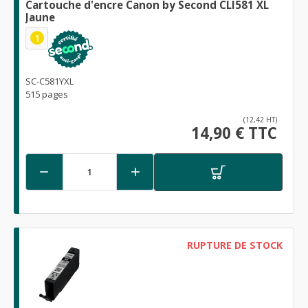
Cartouche d'encre Canon by Second CLI581 XL
Jaune
1
SC-C581YXL
515 pages
(12,42 HT)
14,90 € TTC


RUPTURE DE STOCK