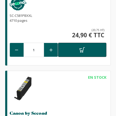
SC-C581PBXXL
4710 pages
(20,75 HT)
24,90 € TTC


EN STOCK
Canon by Second