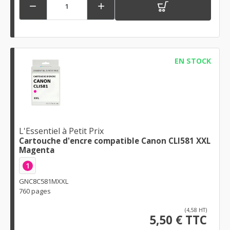


EN STOCK
L'Essentiel à Petit Prix
Cartouche d'encre compatible Canon CLI581 XXL
Magenta
1
GNC8C581MXXL
760 pages
(4,58 HT)
5,50 € TTC