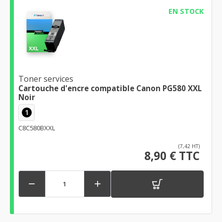
EN STOCK
Toner services
Cartouche d'encre compatible Canon PG580 XXL
Noir
1
C8C580BXXL
(7,42 HT)
8,90 € TTC

