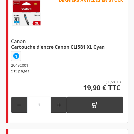
DERNIERS ARTICLES EN STOCK
Canon
Cartouche d'encre Canon CLI581 XL Cyan
1
2049C001
515 pages
(16,58 HT)
19,90 € TTC

