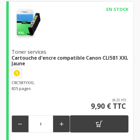
EN STOCK
Toner services
Cartouche d'encre compatible Canon CLI581 XXL
Jaune
1
C8C581YXXL
825 pages
(8,25 HT)
9,90 € TTC

