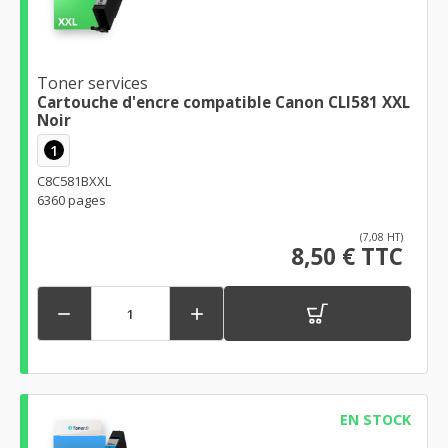
Toner services
Cartouche d'encre compatible Canon CLI581 XXL
Noir
1
C8C581BXXL
6360 pages
(7,08 HT)
8,50 € TTC


EN STOCK