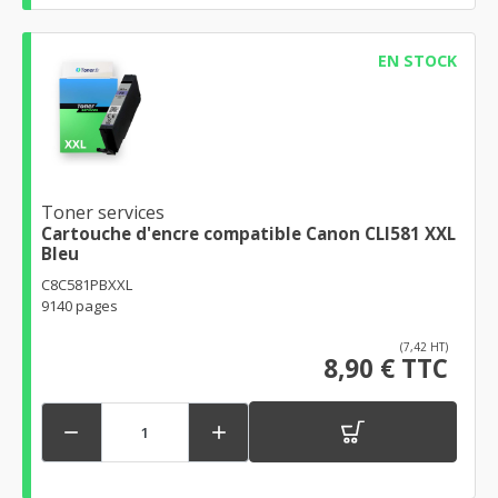
EN STOCK
Toner services
Cartouche d'encre compatible Canon CLI581 XXL
Bleu
C8C581PBXXL
9140 pages
(7,42 HT)
8,90 € TTC

