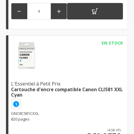


EN STOCK
L'Essentiel à Petit Prix
Cartouche d'encre compatible Canon CLI581 XXL
Cyan
1
GNC8C581CXXL
820 pages
(4,58 HT)