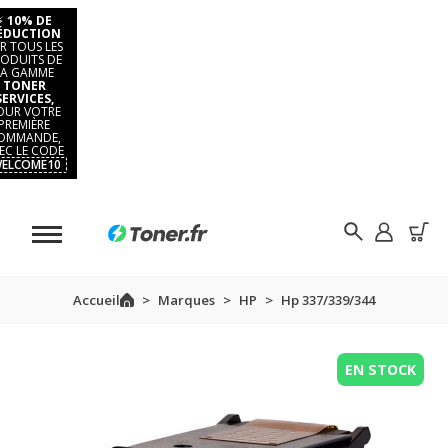
⚡
10% DE
ÉDUCTION
R TOUS LES
ODUITS DE
LA GAMME
TONER
SERVICES,
OUR VOTRE
PREMIÈRE
OMMANDE,
EC LE CODE
ELCOME10
Accueil
Marques
HP
Hp 337/339/344
EN STOCK