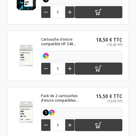


Cartouche d'encre
18,50 € TTC
compatible HP 348
(15,42 HT)
Couleur
1


Pack de 2 cartouches
15,50 € TTC
d'encre compatibles HP
(12,92 HT)
339 Noir et couleurs
1
1

