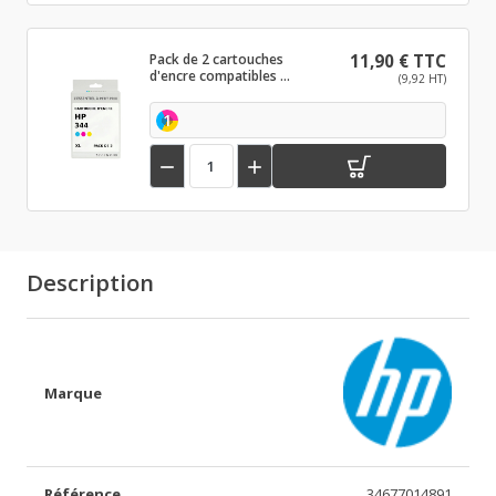
Pack de 2 cartouches
11,90 € TTC
d'encre compatibles HP
(9,92 HT)
344 XL Couleur
1


Description
Marque
Référence
34677014891