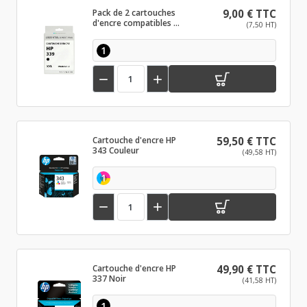
Pack de 2 cartouches
9,00 € TTC
d'encre compatibles HP
(7,50 HT)
339 XL Noir
1


Cartouche d'encre HP
59,50 € TTC
343 Couleur
(49,58 HT)
1


Cartouche d'encre HP
49,90 € TTC
337 Noir
(41,58 HT)
1