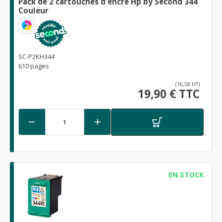
Pack de 2 cartouches d'encre Hp by Second 344
Couleur
2
SC-P2KH344
610 pages
(16,58 HT)
19,90 € TTC


EN STOCK