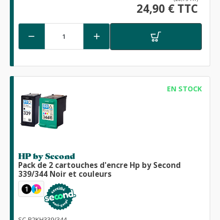
24,90 € TTC


EN STOCK
HP by Second
Pack de 2 cartouches d'encre Hp by Second
339/344 Noir et couleurs
1
1
SC-P2KH339/344