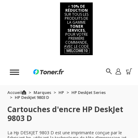
⚡
10% DE
RÉDUCTION
SUR TOUS LES
PRODUITS DE
LA GAMME
TONER
SERVICES,
POUR VOTRE
PREMIÈRE
COMMANDE,
AVEC LE CODE
WELCOME10
Accueil
Marques
HP
HP DeskJet Series
HP DeskJet 9803 D
Cartouches d'encre HP DeskJet
9803 D
La Hp DESKJET 9803 D est une imprimante conçue par le
fabricant hp, utilisant la technologie de tête d’impression jet