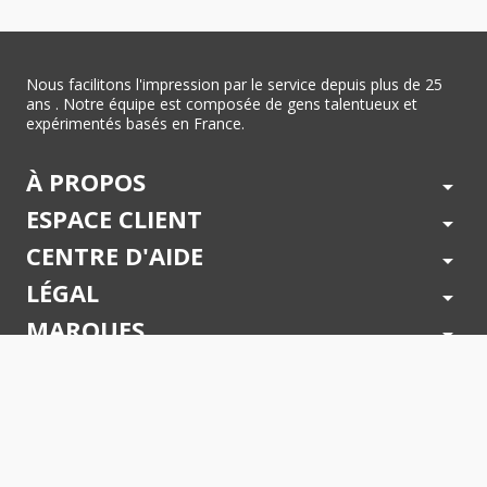
Nous facilitons l'impression par le service depuis plus de 25
ans . Notre équipe est composée de gens talentueux et
expérimentés basés en France.
À PROPOS
arrow_drop_down
ESPACE CLIENT
arrow_drop_down
CENTRE D'AIDE
arrow_drop_down
LÉGAL
arrow_drop_down
MARQUES
arrow_drop_down
PAIEMENTS SÉCURISÉS
arrow_drop_down
SUIVEZ NOUS !
arrow_drop_down