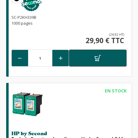
SC-P2KH339B
1000 pages
(24,92 HT)
29,90 € TTC


EN STOCK
HP by Second