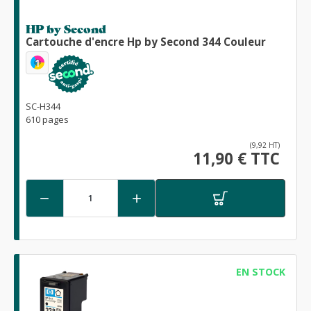
HP by Second
Cartouche d'encre Hp by Second 344 Couleur
1
SC-H344
610 pages
(9,92 HT)
11,90 € TTC


EN STOCK