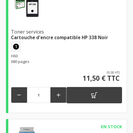
Toner services
Cartouche d'encre compatible HP 338 Noir
1
H60
680 pages
(9,58 HT)
11,50 € TTC


EN STOCK