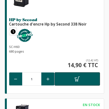
HP by Second
Cartouche d'encre Hp by Second 338 Noir
1
SC-H60
680 pages
(12,42 HT)
14,90 € TTC


EN STOCK