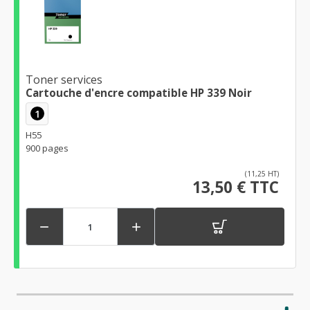
Toner services
Cartouche d'encre compatible HP 339 Noir
1
H55
900 pages
(11,25 HT)
13,50 € TTC

