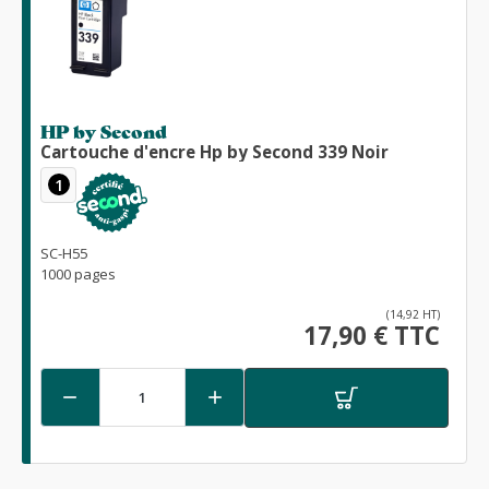
HP by Second
Cartouche d'encre Hp by Second 339 Noir
1
SC-H55
1000 pages
(14,92 HT)
17,90 € TTC

