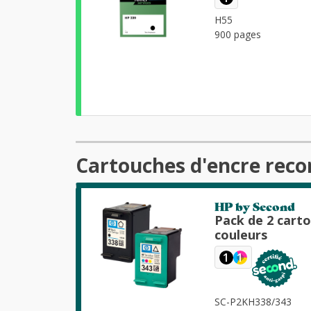
H55
900 pages
Cartouches d'encre reco
HP by Second
Pack de 2 cart
couleurs
1
1
SC-P2KH338/343