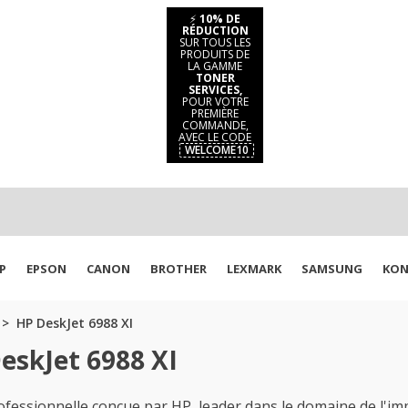
⚡
10% DE
RÉDUCTION
SUR TOUS LES
PRODUITS DE
LA GAMME
TONER
SERVICES,
POUR VOTRE
PREMIÈRE
COMMANDE,
AVEC LE CODE
WELCOME10
P
EPSON
CANON
BROTHER
LEXMARK
SAMSUNG
KON
HP DeskJet 6988 XI
eskJet 6988 XI
fessionnelle conçue par HP, leader dans le domaine de l'imp