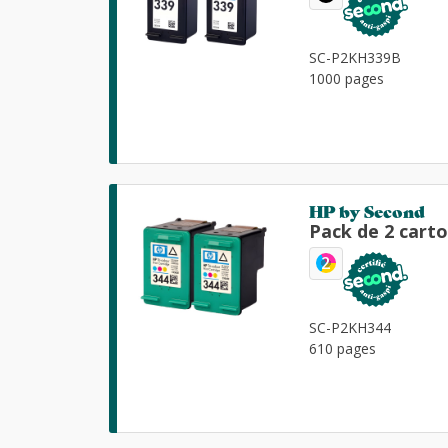
SC-P2KH339B
1000 pages
HP by Second
Pack de 2 cart
2
SC-P2KH344
610 pages