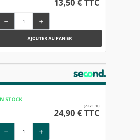
13,50 € TTC


AJOUTER AU PANIER
EN STOCK
(20,75 HT)
24,90 € TTC

