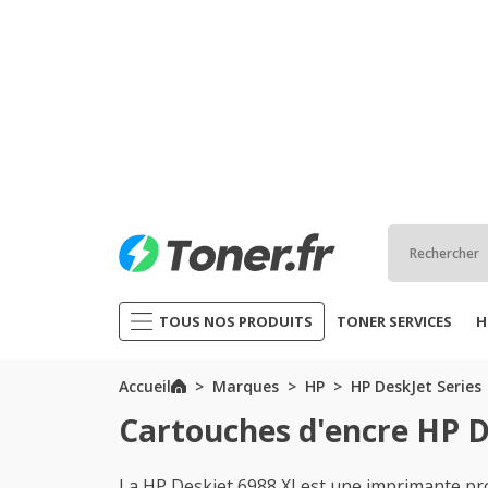
TOUS NOS PRODUITS
TONER SERVICES
H
Accueil
Marques
HP
HP DeskJet Series
Cartouches d'encre HP D
La HP Deskjet 6988 XI est une imprimante pro