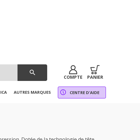
search
COMPTE
PANIER
ICA
AUTRES MARQUES
CENTRE D'AIDE
ression. Dotée de la technologie de tête