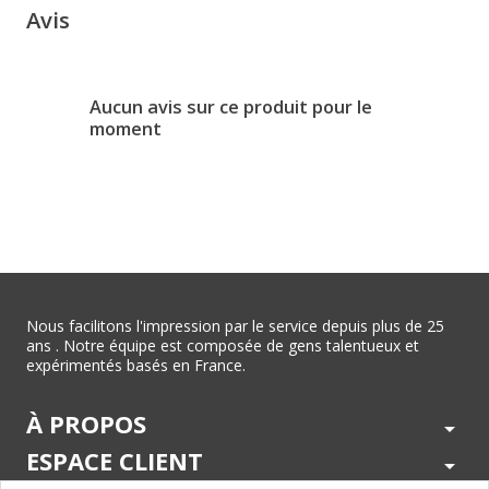
Avis
Aucun avis sur ce produit pour le
moment
Nous facilitons l'impression par le service depuis plus de 25
ans . Notre équipe est composée de gens talentueux et
expérimentés basés en France.
À PROPOS
arrow_drop_down
ESPACE CLIENT
arrow_drop_down