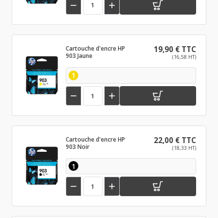


Cartouche d'encre HP
19,90 € TTC
903 Jaune
(16,58 HT)
1


Cartouche d'encre HP
22,00 € TTC
903 Noir
(18,33 HT)
1

