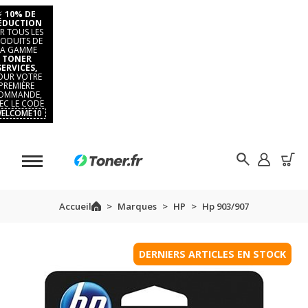
⚡
10% DE
ÉDUCTION
R TOUS LES
ODUITS DE
LA GAMME
TONER
SERVICES,
OUR VOTRE
PREMIÈRE
OMMANDE,
EC LE CODE
ELCOME10
Accueil
Marques
HP
Hp 903/907
DERNIERS ARTICLES EN STOCK