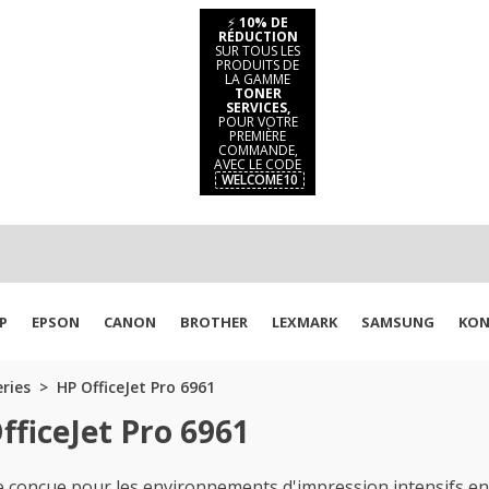
⚡
10% DE
RÉDUCTION
SUR TOUS LES
PRODUITS DE
LA GAMME
TONER
SERVICES,
POUR VOTRE
PREMIÈRE
COMMANDE,
AVEC LE CODE
WELCOME10
P
EPSON
CANON
BROTHER
LEXMARK
SAMSUNG
KON
eries
HP OfficeJet Pro 6961
fficeJet Pro 6961
conçue pour les environnements d'impression intensifs en n