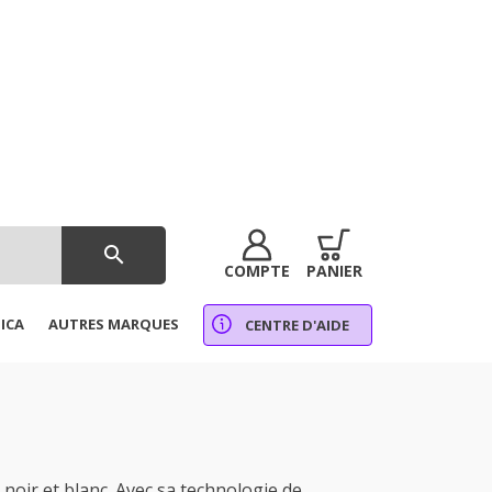
search
COMPTE
PANIER
ICA
AUTRES MARQUES
CENTRE D'AIDE
oir et blanc. Avec sa technologie de