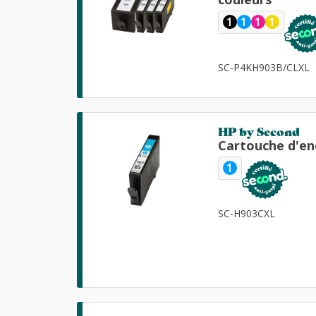
1
1
1
1
SC-P4KH903B/CLXL
HP by Second
Cartouche d'en
1
SC-H903CXL