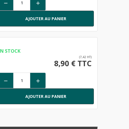


AJOUTER AU PANIER
EN STOCK
(7,42 HT)
8,90 € TTC


AJOUTER AU PANIER