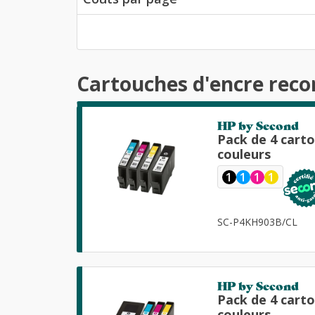
Cartouches d'encre reco
HP by Second
Pack de 4 cart
couleurs
1
1
1
1
SC-P4KH903B/CL
HP by Second
Pack de 4 cart
couleurs