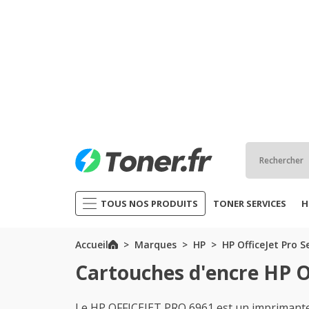
TOUS NOS PRODUITS
TONER SERVICES
H
Accueil
Marques
HP
HP OfficeJet Pro S
Cartouches d'encre HP O
Le HP OFFICEJET PRO 6961 est un imprimante 