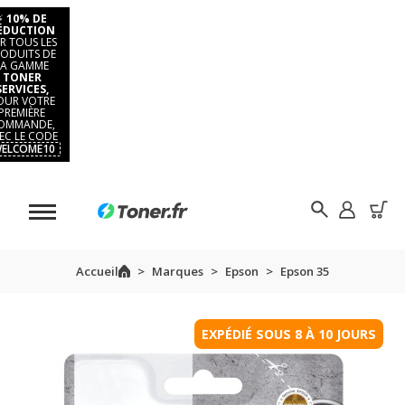
⚡
10% DE
ÉDUCTION
R TOUS LES
ODUITS DE
LA GAMME
TONER
SERVICES,
OUR VOTRE
PREMIÈRE
OMMANDE,
EC LE CODE
ELCOME10
Accueil
Marques
Epson
Epson 35
EXPÉDIÉ SOUS 8 À 10 JOURS