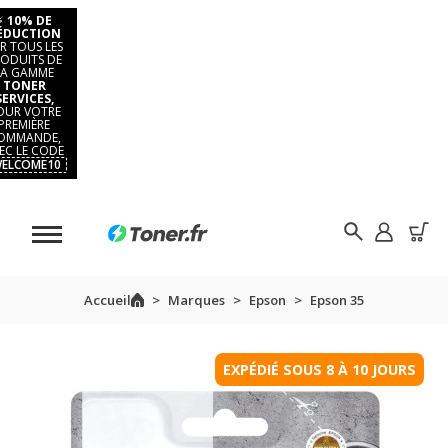
⚡
10% DE
ÉDUCTION
R TOUS LES
ODUITS DE
LA GAMME
TONER
SERVICES,
OUR VOTRE
PREMIÈRE
OMMANDE,
EC LE CODE
ELCOME10
Accueil
Marques
Epson
Epson 35
EXPÉDIÉ SOUS 8 À 10 JOURS