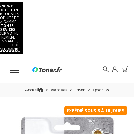
⚡
10% DE
ÉDUCTION
R TOUS LES
ODUITS DE
LA GAMME
TONER
SERVICES,
OUR VOTRE
PREMIÈRE
OMMANDE,
EC LE CODE
ELCOME10
Accueil
Marques
Epson
Epson 35
EXPÉDIÉ SOUS 8 À 10 JOURS