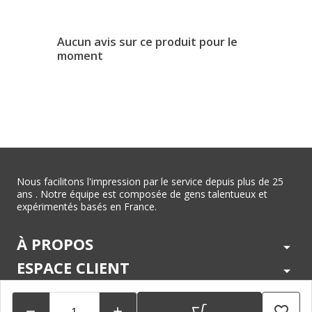
Aucun avis sur ce produit pour le
moment
Nous facilitons l'impression par le service depuis plus de 25
ans . Notre équipe est composée de gens talentueux et
expérimentés basés en France.
À PROPOS
arrow_drop_down
ESPACE CLIENT
arrow_drop_down
CENTRE D'AIDE
arrow_drop_down
favorite_border

