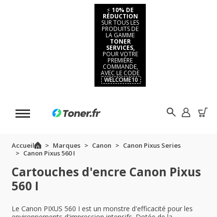
⚡
10% DE
RÉDUCTION
SUR TOUS LES
PRODUITS DE
LA GAMME
TONER
SERVICES,
POUR VOTRE
PREMIÈRE
COMMANDE,
AVEC LE CODE
WELCOME10
Accueil
Marques
Canon
Canon Pixus Series
Canon Pixus 560 I
Cartouches d'encre Canon Pixus
560 I
Le Canon PIXUS 560 I est un monstre d'efficacité pour les
environnements d'impression intensifs. Dotée de la