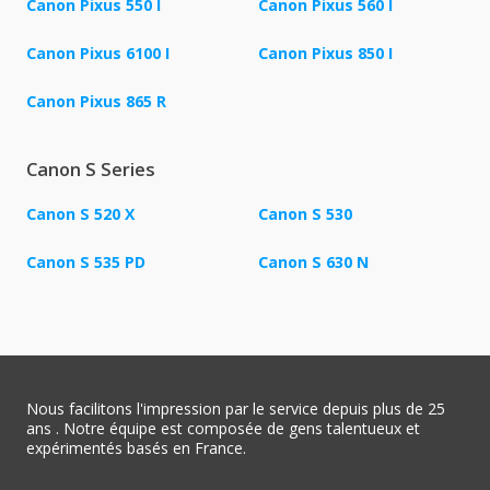
Canon Pixus 550 I
Canon Pixus 560 I
Canon Pixus 6100 I
Canon Pixus 850 I
Canon Pixus 865 R
Canon S Series
Canon S 520 X
Canon S 530
Canon S 535 PD
Canon S 630 N
Nous facilitons l'impression par le service depuis plus de 25
ans . Notre équipe est composée de gens talentueux et
expérimentés basés en France.