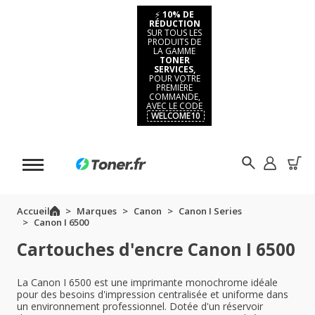
⚡
10% DE
RÉDUCTION
SUR TOUS LES
PRODUITS DE
LA GAMME
TONER
SERVICES,
POUR VOTRE
PREMIÈRE
COMMANDE,
AVEC LE CODE
WELCOME10
Accueil
Marques
Canon
Canon I Series
Canon I 6500
Cartouches d'encre Canon I 6500
La Canon I 6500 est une imprimante monochrome idéale
pour des besoins d'impression centralisée et uniforme dans
un environnement professionnel. Dotée d'un réservoir