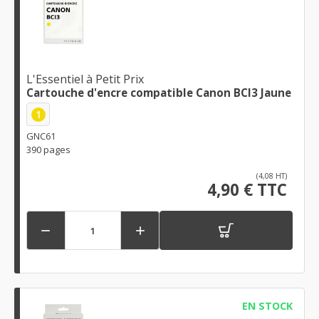
L'Essentiel à Petit Prix
Cartouche d'encre compatible Canon BCI3 Jaune
1
GNC61
390 pages
(4,08 HT)
4,90 € TTC


EN STOCK