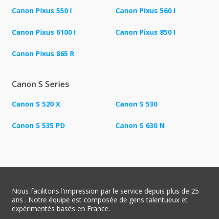
Canon Pixus 550 I
Canon Pixus 560 I
Canon Pixus 6100 I
Canon Pixus 850 I
Canon Pixus 865 R
Canon S Series
Canon S 520 X
Canon S 530
Canon S 535 PD
Canon S 630 N
Nous facilitons l'impression par le service depuis plus de 25
ans . Notre équipe est composée de gens talentueux et
expérimentés basés en France.