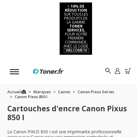
⚡
10% DE
RÉDUCTION
SUR TOUS LES
PRODUITS DE
LA GAMME
TONER
SERVICES,
POUR VOTRE
PREMIÈRE
COMMANDE,
AVEC LE CODE
WELCOME10
Accueil
Marques
Canon
Canon Pixus Series
Canon Pixus 850 I
Cartouches d'encre Canon Pixus
850 I
Le Canon PIXUS 850 I est une imprimante professionnelle
conçue par Canon pour une impression centralisée et