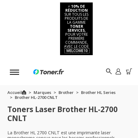
⚡
10% DE
RÉDUCTION
SUR TOUS LES
PRODUITS DE
LA GAMME
TONER
SERVICES,
POUR VOTRE
PREMIÈRE
COMMANDE,
AVEC LE CODE
WELCOME10
Accueil
Marques
Brother
Brother HL Series
Brother HL-2700 CNLT
Toners Laser Brother HL-2700
CNLT
La Brother HL 2700 CNLT est une imprimante laser
monochrome conçue pour les besoins professionnels.