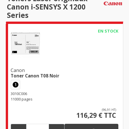
Canon i-SENSYS X 1200
Series
EN STOCK
Canon
Toner Canon T08 Noir
1
3010C006
11000 pages
(96,91 HT)
116,29 € TTC