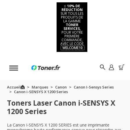
⚡
10% DE
RÉDUCTION
SUR TOUS LES
PRODUITS DE
LA GAMME
TONER
SERVICES,
POUR VOTRE
PREMIÈRE
COMMANDE,
AVEC LE CODE
WELCOME10
Accueil
Marques
Canon
Canon I-Sensys Series
Canon i-SENSYS X 1200 Series
Toners Laser Canon i-SENSYS X
1200 Series
La Canon I-SENSYS X 1200 SERIES est une imprimante
monochrome haute performance conçue pour répondre aux