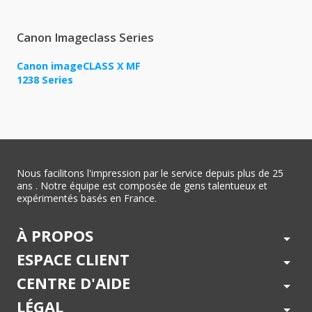
Canon Imageclass Series
Canon imageCLASS X MF
1238 Series
Nous facilitons l'impression par le service depuis plus de 25
ans . Notre équipe est composée de gens talentueux et
expérimentés basés en France.
À PROPOS
arrow_drop_down
ESPACE CLIENT
arrow_drop_down
CENTRE D'AIDE
arrow_drop_down
LÉGAL
arrow_drop_down