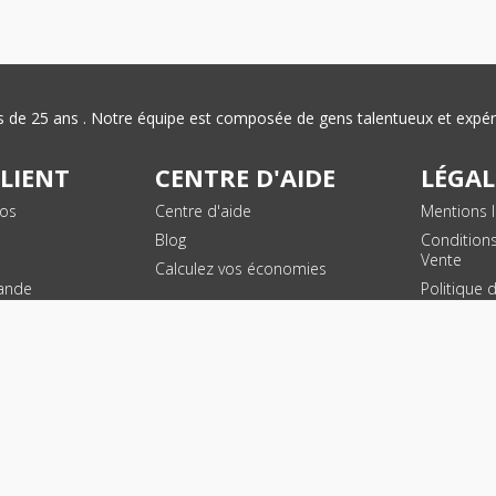
plus de 25 ans . Notre équipe est composée de gens talentueux et exp
CLIENT
CENTRE D'AIDE
LÉGAL
vos
Centre d'aide
Mentions l
Blog
Condition
Vente
Calculez vos économies
ande
Politique 
des donn
personnel
Plan du si
SUIVEZ NOUS !
© 2026 - Toner Services