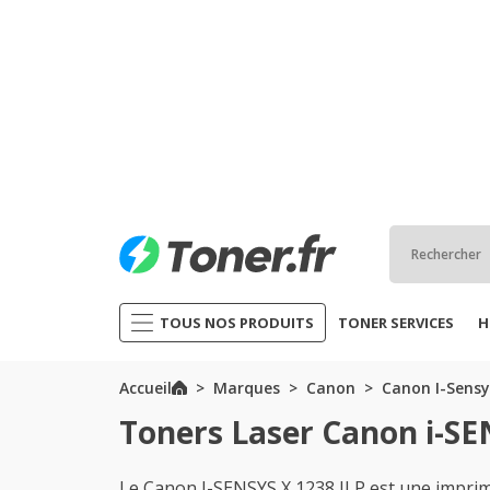
TOUS NOS PRODUITS
TONER SERVICES
H
Accueil
Marques
Canon
Canon I-Sensy
Toners Laser Canon i-SEN
Le Canon I-SENSYS X 1238 II P est une impri