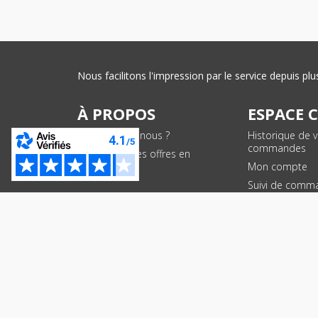
Nous facilitons l'impression par le service depuis 
À PROPOS
ESPACE 
Qui sommes-nous ?
Historique de 
commandes
Conditions des offres en
cours
Mon compte
Suivi de comm
PAIEMENTS SÉCURISÉS