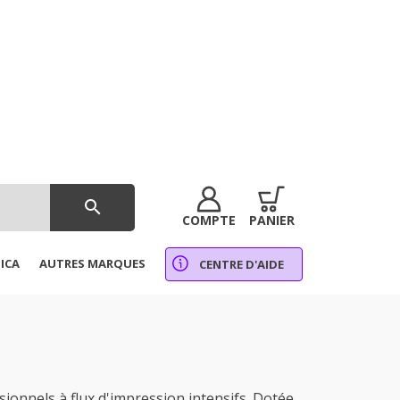
search
COMPTE
PANIER
ICA
AUTRES MARQUES
CENTRE D'AIDE
nnels à flux d'impression intensifs. Dotée