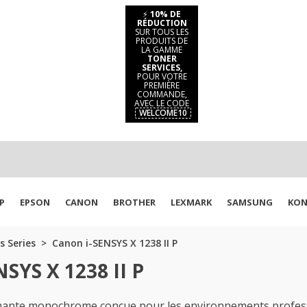
⚡
10% DE
RÉDUCTION
SUR TOUS LES
PRODUITS DE
LA GAMME
TONER
SERVICES,
POUR VOTRE
PREMIÈRE
COMMANDE,
AVEC LE CODE
WELCOME10
P
EPSON
CANON
BROTHER
LEXMARK
SAMSUNG
KON
s Series
Canon i-SENSYS X 1238 II P
SYS X 1238 II P
mante monochrome conçue pour les environnements professio