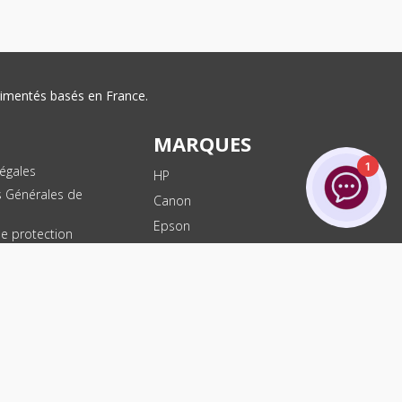
érimentés basés en France.
MARQUES
1
égales
HP
s Générales de
Canon
Epson
de protection
ées
Brother
les
Dell
te