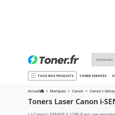
TOUS NOS PRODUITS
TONER SERVICES
H
Accueil
Marques
Canon
Canon I-Sensy
Toners Laser Canon i-SE
La Canon I-SENSYS X 1238 IF est une impri