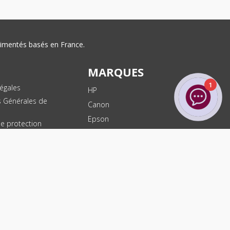
érimentés basés en France.
MARQUES
1
égales
HP
s Générales de
Canon
Epson
de protection
ées
Brother
les
Dell
te