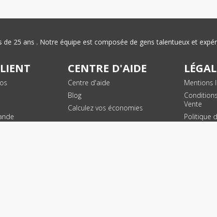
plus de 25 ans . Notre équipe est composée de gens talentueux et exp
CLIENT
CENTRE D'AIDE
LÉGAL
vos
Centre d'aide
Mentions l
Blog
Condition
Vente
Calculez vos économies
ande
Politique 
des donn
personnel
Plan du si
SUIVEZ NOUS !
© 2026 - Toner Services