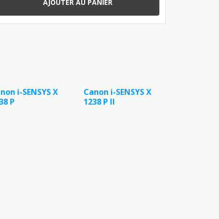
AJOUTER AU PANIER
non i-SENSYS X
Canon i-SENSYS X
38 P
1238 P II