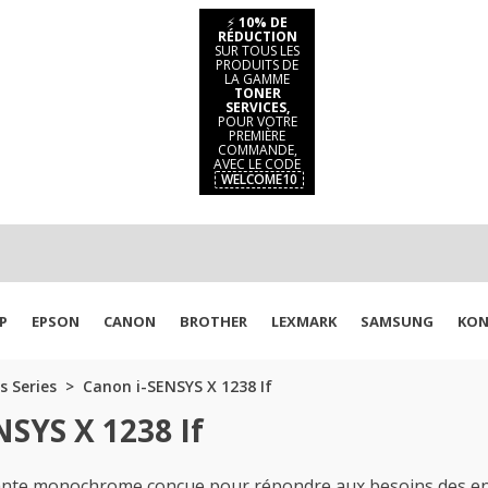
⚡
10% DE
RÉDUCTION
SUR TOUS LES
PRODUITS DE
LA GAMME
TONER
SERVICES,
POUR VOTRE
PREMIÈRE
COMMANDE,
AVEC LE CODE
WELCOME10
P
EPSON
CANON
BROTHER
LEXMARK
SAMSUNG
KON
s Series
Canon i-SENSYS X 1238 If
NSYS X 1238 If
mante monochrome conçue pour répondre aux besoins des en