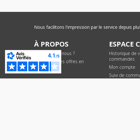
Nous facilitons l'impression par le service depuis 
À PROPOS
ESPACE 
Qui sommes-nous ?
Historique de 
commandes
Conditions des offres en
cours
Mon compte
Suivi de comm
PAIEMENTS SÉCURISÉS