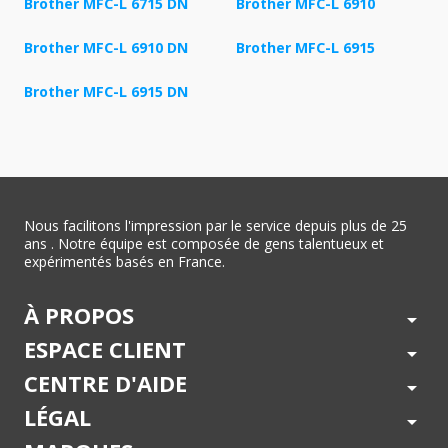
Brother MFC-L 6715 DN
Brother MFC-L 6910
Brother MFC-L 6910 DN
Brother MFC-L 6915
Brother MFC-L 6915 DN
Nous facilitons l'impression par le service depuis plus de 25
ans . Notre équipe est composée de gens talentueux et
expérimentés basés en France.
À PROPOS
arrow_drop_down
ESPACE CLIENT
arrow_drop_down
CENTRE D'AIDE
arrow_drop_down
LÉGAL
arrow_drop_down