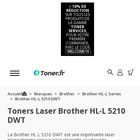
⚡
10% DE
RÉDUCTION
SUR TOUS LES
PRODUITS DE
LA GAMME
TONER
SERVICES,
POUR VOTRE
PREMIÈRE
COMMANDE,
AVEC LE CODE
WELCOME10
Accueil
Marques
Brother
Brother HL-L Series
Brother HL-L 5210 DWT
Toners Laser Brother HL-L 5210
DWT
La Brother HL L 5210 DWT est une imprimante laser
monochrome conçue pour répondre aux besoins