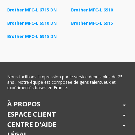
Brother MFC-L 6715 DN
Brother MFC-L 6910
Brother MFC-L 6910 DN
Brother MFC-L 6915
Brother MFC-L 6915 DN
Nous facilitons l'impression par le service depuis plus de 25
ans . Notre équipe est composée de gens talentueux et
expérimentés basés en France.
À PROPOS
arrow_drop_down
ESPACE CLIENT
arrow_drop_down
CENTRE D'AIDE
arrow_drop_down
LÉGAL