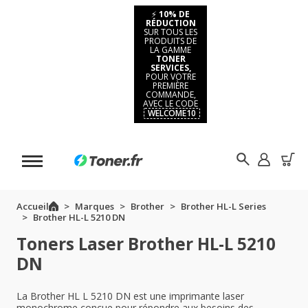
⚡
10% DE
RÉDUCTION
SUR TOUS LES
PRODUITS DE
LA GAMME
TONER
SERVICES,
POUR VOTRE
PREMIÈRE
COMMANDE,
AVEC LE CODE
WELCOME10
Accueil
Marques
Brother
Brother HL-L Series
Brother HL-L 5210 DN
Toners Laser Brother HL-L 5210
DN
La Brother HL L 5210 DN est une imprimante laser
monochrome conçue pour répondre aux besoins des