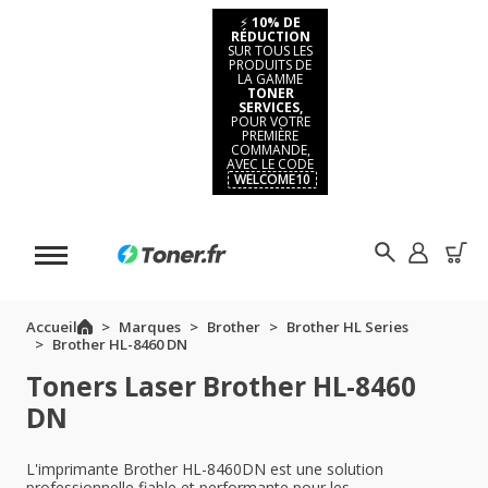
⚡
10% DE
RÉDUCTION
SUR TOUS LES
PRODUITS DE
LA GAMME
TONER
SERVICES,
POUR VOTRE
PREMIÈRE
COMMANDE,
AVEC LE CODE
WELCOME10
Accueil
Marques
Brother
Brother HL Series
Brother HL-8460 DN
Toners Laser Brother HL-8460
DN
L'imprimante Brother HL-8460DN est une solution
professionnelle fiable et performante pour les